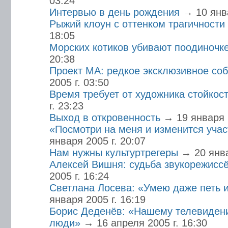
03:24
Интервью в день рождения
→ 10 янва
Рыжий клоун с оттенком трагичности
18:05
Морских котиков убивают поодиночк
20:38
Проект МА: редкое эксклюзивное со
2005 г. 03:50
Время требует от художника стойкос
г. 23:23
Выход в откровенность
→ 19 января 2
«Посмотри на меня и изменится участ
января 2005 г. 20:07
Нам нужны культуртрегеры
→ 20 янва
Алексей Вишня: судьба звукорежисс
2005 г. 16:24
Светлана Лосева: «Умею даже петь и
января 2005 г. 16:19
Борис Деденёв: «Нашему телевиден
люди»
→ 16 апреля 2005 г. 16:30