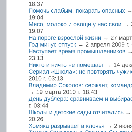
18:37
Помочь слабым, покарать опасных
→
19:04
Мясо, молоко и овощи у нас свои
→ 2
19:07
На пороге взрослой жизни
→ 27 марта
Год минус отпуск
→ 2 апреля 2009 г. 
Наступает время промышленников
→
23:13
Никто и ничто не помешает
→ 14 дека
Сериал «Школа»: не повторять чужи
2010 г. 03:13
Владимир Соколов: сержант, коман
→ 19 марта 2010 г. 18:43
День дублёра: сравниваем и выбира
г. 03:44
Школы и детские сады отчитались
→ 
20:26
Хомяка разрывает в клочья
→ 2 июня