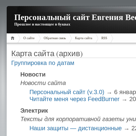
Персональный сайт Евгения Ве
Прошлое и настоящее в буквах
О сайте
Обратная связь
Карта сайта
RSS
Карта сайта (архив)
Группировка по датам
Новости
Новости сайта
Персональный сайт (v.3.0)
→ 6 января
Читайте меня через FeedBurner
→ 20
Электрик
Тексты для корпоративной газеты у
Наши защиты — дистанционные
→ 22