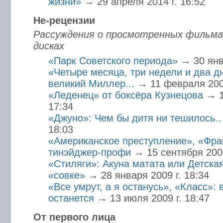
жизни»
→ 29 апреля 2014 г. 16:52
Не-рецензии
Рассуждения о просмотренных фильма
дисках
«Парк Cоветского периода»
→ 30 янв
«Четыре месяца, три недели и два д
великий Миллер...
→ 11 февраля 2008
«Леденец» от боксёра Кузнецова
→ 1
17:34
«Джуно»: Чем бы дитя ни тешилось
18:03
«Американское преступление», «Фра
тинэйджер-профи
→ 15 сентября 2008
«Стиляги»: Акуна матата или Детская
«совке»
→ 28 января 2009 г. 18:34
«Все умрут, а я останусь», «Класс»: 
останется
→ 13 июля 2009 г. 18:47
От первого лица