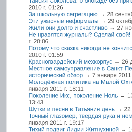
Таисия Соколова: о блокаде без при
2010 г. 01:26
За школьную сегрегацию
→ 28 сентяб
Эти ужасные неформалы
→ 29 октябр
Жили они долго и счастливо
→ 27 но
Не нравятся журналы? Сделай свой!
г. 20:06
Потому что сказка никогда не кончи
2010 г. 01:59
Красногвардейский мехкорпус
→ 26 д
Местное самоуправление в Санкт-Пе
исторический обзор
→ 7 января 2011 
Молодёжная политика на Малой Охте
января 2011 г. 18:11
Поколение Икс, поколение Ноль
→ 13
13:43
Шутки и песни в Татьянин день
→ 22 
Точный глазомер, твёрдая рука и не
января 2011 г. 19:17
Тихий подвиг Лидии Житнухиной
→ 10