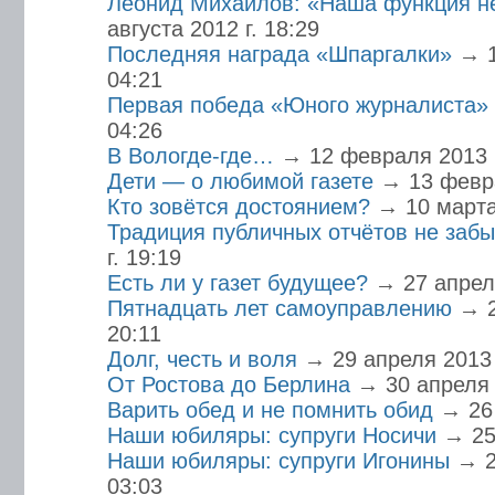
Леонид Михайлов: «Наша функция н
августа 2012 г. 18:29
Последняя награда «Шпаргалки»
→ 1
04:21
Первая победа «Юного журналиста»
04:26
В Вологде-где…
→ 12 февраля 2013 г
Дети — о любимой газете
→ 13 февра
Кто зовётся достоянием?
→ 10 марта 
Традиция публичных отчётов не забы
г. 19:19
Есть ли у газет будущее?
→ 27 апреля
Пятнадцать лет самоуправлению
→ 2
20:11
Долг, честь и воля
→ 29 апреля 2013 
От Ростова до Берлина
→ 30 апреля 
Варить обед и не помнить обид
→ 26 
Наши юбиляры: супруги Носичи
→ 25
Наши юбиляры: супруги Игонины
→ 2
03:03