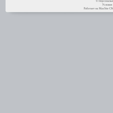
© Персональн
Условия 
Работает на
MaxSite C