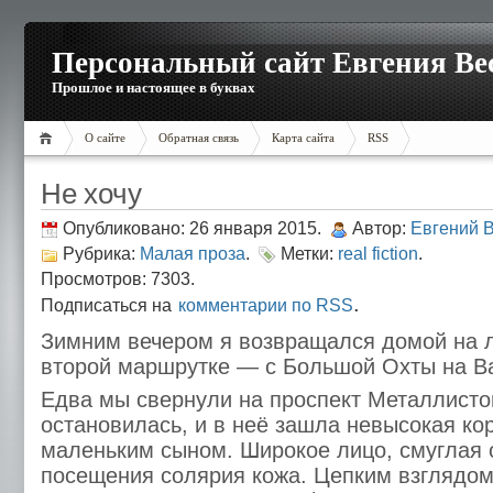
Персональный сайт Евгения Ве
Прошлое и настоящее в буквах
О сайте
Обратная связь
Карта сайта
RSS
Не хочу
Опубликовано: 26 января 2015.
Автор:
Евгений 
Рубрика:
Малая проза
.
Метки:
real fiction
.
Просмотров: 7303.
.
Подписаться на
комментарии по RSS
Зимним вечером я возвращался домой на 
второй маршрутке — с Большой Охты на В
Едва мы свернули на проспект Металлисто
остановилась, и в неё зашла невысокая ко
маленьким сыном. Широкое лицо, смуглая о
посещения солярия кожа. Цепким взглядом