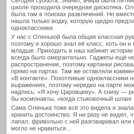
Сегодня суббота. Значит, вчера была пятни
школе проходила очередная дискотека. Оле
была там в поисках развлечений. Но вмест
нашла только водку, которую щедро предл
одноклассники.
У нас с Оленькой была общая классная ру
поэтому я хорошо знал её класс, хоть он и
младше. Приходить в наш кабинет истории 
всегда было омерзительно. Гаджеты ещё н
распространение, поэтому картинки рисов
прямо на партах. Там же оставляли комме
«В контакте». Похотливые одноклассники н
выражениях, поэтому нередко на парте мо
надпись: «Я хочу Царовцеву». А снизу — ри
бы космонавты, «когда стыковочный шланг
Сама Оленька тоже всё это видела и знала
хранить достоинство. Я ни разу не видел, ч
лапал, фривольно с ней разговаривал или 
могло не нравиться…