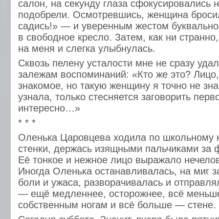
салон, на секунду глаза сфокусировались н
подобрели. Осмотревшись, женщина бросил
садись!» — и уверенным жестом буквально
в свободное кресло. Затем, как ни странно
на меня и слегка улыбнулась.
Сквозь пелену усталости мне не сразу удал
залежам воспоминаний: «Кто же это? Лицо,
знакомое, но такую женщину я точно не зн
узнала, только стесняется заговорить пер
интересно…»
* * *
Оленька Царовцева ходила по школьному 
стенки, держась изящными пальчиками за 
Её тонкое и нежное лицо выражало нечело
Иногда Оленька останавливалась, на миг з
боли и ужаса, разворачивалась и отправля
— ещё медленнее, осторожнее, всё меньш
собственным ногам и всё больше — стене.