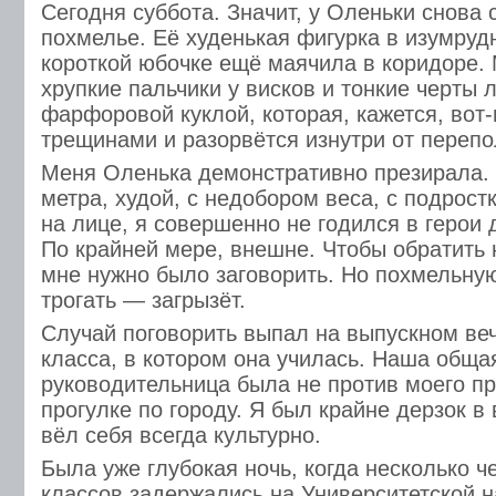
Сегодня суббота. Значит, у Оленьки снова
похмелье. Её худенькая фигурка в изумруд
короткой юбочке ещё маячила в коридоре.
хрупкие пальчики у висков и тонкие черты 
фарфоровой куклой, которая, кажется, вот-
трещинами и разорвётся изнутри от переп
Меня Оленька демонстративно презирала. 
метра, худой, с недобором веса, с подрос
на лице, я совершенно не годился в герои 
По крайней мере, внешне. Чтобы обратить 
мне нужно было заговорить. Но похмельну
трогать — загрызёт.
Случай поговорить выпал на выпускном ве
класса, в котором она училась. Наша обща
руководительница была не против моего пр
прогулке по городу. Я был крайне дерзок в
вёл себя всегда культурно.
Была уже глубокая ночь, когда несколько ч
классов задержались на Университетской н