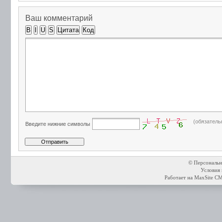
Ваш комментарий
B
I
U
S
Цитата
Код
(обязатель
Введите нижние символы
© Персональн
Условия 
Работает на
MaxSite C