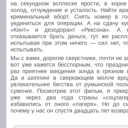
на секундном всплеске ярости, в корне
холод, отчуждение и усталость. Найти вр
криминальный аборт. Снять номер в го
уединиться для операции. А на сдачу к
«Кент» и дезодорант «Рексона». А 
отказывается брать деньги, тут же распл
испытывая при этом ничего — сил нет, чт
испытывать.
Мы с вами, дорогие сверстники, почти не з
вот уже кажется бесспорным, что праздни
раз приятнее введения зонда в грязном 
Да и шоппинг в сверкающем молле вро
увлекательнее бегства от румынской по
сумочке. Посмотрев этот фильм, я прек
уже через два года страны «соцлаге
избавились от оного «лагеря». Но до с
почему у нас он спустя двадцать лет возв