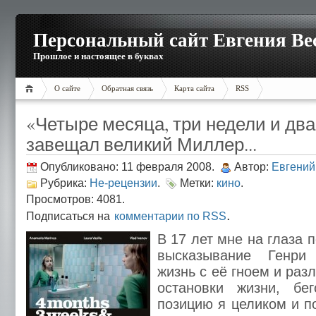
Персональный сайт Евгения Ве
Прошлое и настоящее в буквах
О сайте
Обратная связь
Карта сайта
RSS
«Четыре месяца, три недели и два 
завещал великий Миллер...
Опубликовано: 11 февраля 2008.
Автор:
Евгений
Рубрика:
Не-рецензии
.
Метки:
кино
.
Просмотров: 4081.
.
Подписаться на
комментарии по RSS
В 17 лет мне на глаза
высказывание Генри
жизнь с её гноем и ра
остановки жизни, бе
позицию я целиком и п