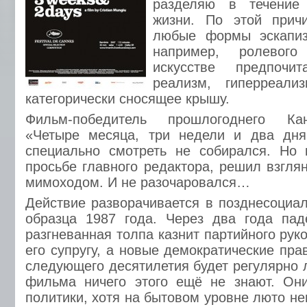
разделяю в течение 
жизни. По этой прич
любые формы эскапиз
например, ролевог
искусстве предпочи
реализм, гиперреали
категорически сносящее крышу.
Фильм-победитель прошлогоднего Ка
«Четыре месяца, три недели и два дня»
специально смотреть не собирался. Но 
просьбе главного редактора, решил взглян
мимоходом. И не разочаровался…
Действие разворачивается в позднесоциа
образца 1987 года. Через два года пад
разгневанная толпа казнит партийного ру
его супругу, а новые демократические пра
следующего десятилетия будет регулярно 
фильма ничего этого ещё не знают. Он
политики, хотя на бытовом уровне люто не