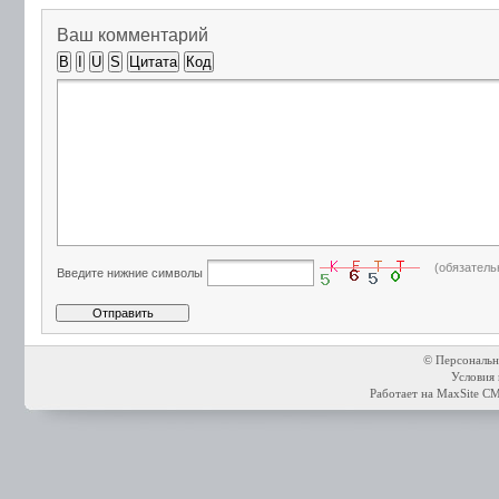
Ваш комментарий
B
I
U
S
Цитата
Код
(обязатель
Введите нижние символы
© Персональн
Условия 
Работает на
MaxSite C