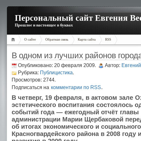
Персональный сайт Евгения Ве
Прошлое и настоящее в буквах
О сайте
Обратная связь
Карта сайта
RSS
В одном из лучших районов город
Опубликовано: 20 февраля 2009.
Автор:
Евгений
Рубрика:
Публицистика
.
Просмотров: 2744.
.
Подписаться на
комментарии по RSS
В четверг, 19 февраля, в актовом зале 
эстетического воспитания состоялось о
событий года — ежегодный отчёт главы
администрации Марии Щербаковой пере
об итогах экономического и социального
Красногвардейского района в 2008 году 