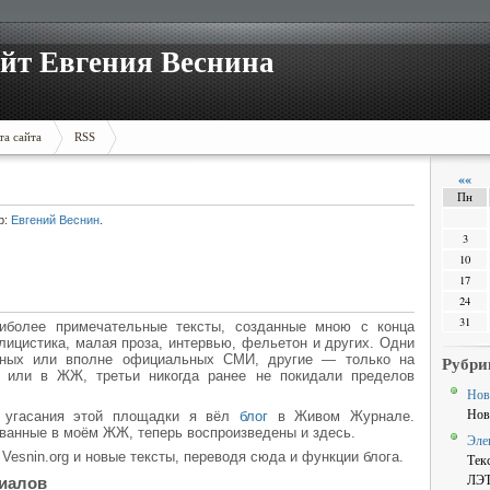
йт Евгения Веснина
та сайта
RSS
««
Пн
р:
Евгений Веснин
.
3
10
17
24
31
иболее примечательные тексты, созданные мною с конца
лицистика, малая проза, интервью, фельетон и других. Одни
ьных или вполне официальных СМИ, другие — только на
Рубри
 или в ЖЖ, третьи никогда ранее не покидали пределов
Нов
Нов
о угасания этой площадки я вёл
блог
в Живом Журнале.
ованные в моём ЖЖ, теперь воспроизведены и здесь.
Эле
Vesnin.org и новые тексты, переводя сюда и функции блога.
Тек
ЛЭ
риалов