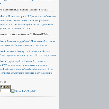
к...
а и политика: новые правила игры
ehod »
Я знал автора И.Л.Демина, самобытного,
удивительно талантливого и прозорливого
олога, востоковеда и публициста. Сделанные
рогнозы развития России и...
ьное хозяйство (часть 2. ReloadCMS)
xxx »
Можно подробнее? Я ничего об этом не
ал, хотя на Яндексе конечно почта есть.
ений Веснин »
Вот тут всё делается. Кстати,
й же сервис есть и на Гугле... Почта для домена
xxx »
Здравствуйте, Евгений. Движок
oadCMS продолжает развиваться и дальше
://reloadcms.com /main/?module=forum& acti Буду
 если Вы объективно оцените новую версию:)
ики