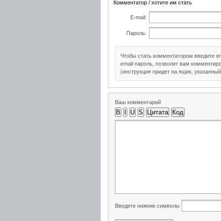
Комментатор / хотите им стать
E-mail:
Пароль:
Чтобы стать комментатором введите e
email-пароль, позволит вам комментиро
(инструкция придет на ящик, указанный
Ваш комментарий
B
I
U
S
Цитата
Код
Введите нижние символы