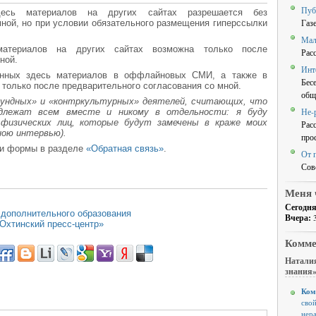
Пуб
есь материалов на других сайтах разрешается без
Газ
мной, но при условии обязательного размещения гиперссылки
Мал
атериалов на других сайтах возможна только после
Рас
ной.
Инт
нных здесь материалов в оффлайновых СМИ, а также в
Бес
только после предварительного согласования со мной.
общ
аундных» и «контркультурных» деятелей, считающих, что
Не-
адлежат всем вместе и никому в отдельности: я буду
 физических лиц, которые будут замечены в краже моих
Рас
ною интервью).
про
щи формы в разделе
«Обратная связь»
.
От 
Сов
Меня 
Сегодня
 дополнительного образования
Вчера:
Охтинский пресс-центр»
Комме
Наталия
знания
Ком
свой
нер