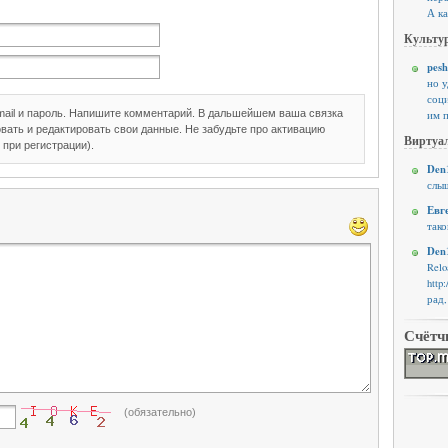
А ка
Культур
pesh
но 
соци
mail и пароль. Напишите комментарий. В дальшейшем ваша связка
им п
вать и редактировать свои данные. Не забудьте про активацию
Виртуал
 при регистрации).
Den1
слыш
Евг
тако
Den1
Rel
http
рад,
Счётч
(обязательно)