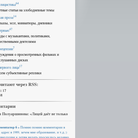
64
лицистика
етные статьи на злободневные темы
14
ая проза
сказы, эссе, миниатюры, дневники
47
ервью
еды с музыкантами, политиками,
ественными деятелями
7
рецензии
суждения о просмотренных фильмах и
слушанных дисках
17
первого лица
сем субъективные реплики
читают через RSS:
:
17
38
нтарии
 Полуаршинова: «Лицей даёт не только
»
ментатор 6 »
Помню помню комментарии в
 адрес в 1989, зачем мне образование, и т.д.:)
авнодушие к детям видать проснулось недавно.