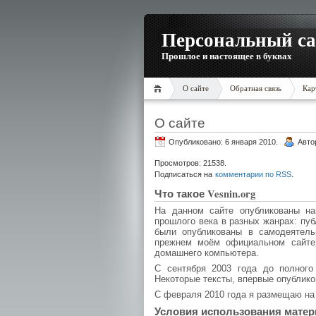
Персональный са
Прошлое и настоящее в буквах
О сайте
Обратная связь
Кар
О сайте
Опубликовано: 6 января 2010.
Авто
Просмотров: 21538.
.
Подписаться на
комментарии по RSS
Что такое Vesnin.org
На данном сайте опубликованы на
прошлого века в разных жанрах: пуб
были опубликованы в самодеятел
прежнем моём официальном сайте
домашнего компьютера.
С сентября 2003 года до полног
Некоторые тексты, впервые опублик
С февраля 2010 года я размещаю на 
Условия использования мате