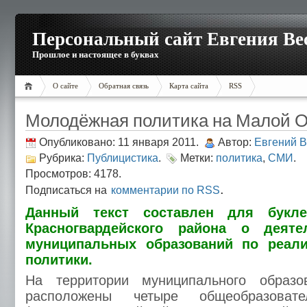
Персональный сайт Евгения Ве
Прошлое и настоящее в буквах
О сайте
Обратная связь
Карта сайта
RSS
Молодёжная политика на Малой Ох
Опубликовано: 11 января 2011.
Автор:
Евгений 
Рубрика:
Публицистика
.
Метки:
политика
,
СМИ
.
Просмотров: 4178.
.
Подписаться на
комментарии по RSS
Данный текст составлен для букле
Красногвардейского района о деяте
муниципальных образований по реал
политики.
На территории муниципального образ
расположены четыре общеобразовате