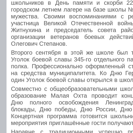
школьников в День памяти и скорби 2
городском летнем лагере на базе школы №
мужества. Своими воспоминаниями с р
участница Великой Отечественной вой
Житнухина и председатель совета рай
организации ветеранов боевых действ
Олегович Степанов.
Второго сентября в этой же школе был 
Уголок боевой славы 345-го отдельного п
полка. Профессионально оформленный ст
на средства муниципалитета. Ко Дню Ге
один Уголок боевой славы открылся в шко
Совместно с общеобразовательными шко
образование Малая Охта проводит кон
Дню полного освобождения Ленингра
блокады, Дню победы, Дню России, Дню 
Концертная программа готовится школьн
мероприятия приглашённые гости получают
Наравне с традиционными успешно п