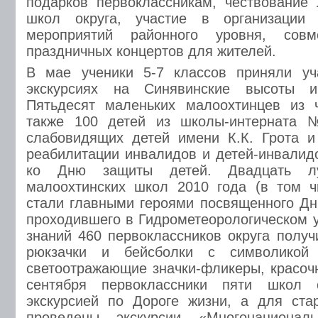
подарков первоклассникам, чествование
школ округа, участие в организации 
мероприятий районного уровня, совм
праздничных концертов для жителей.
В мае ученики 5-7 классов приняли уч
экскурсиях на Синявинские высоты и
Пятьдесят маленьких малоохтинцев из 
также 100 детей из школы-интерната
слабовидящих детей имени К.К. Грота и
реабилитации инвалидов и детей-инвалид
ко Дню защиты детей. Двадцать лу
малоохтинских школ 2010 года (в том ч
стали главными героями посвященного Дн
проходившего в Гидрометеорологическом у
знаний 460 первоклассников округа получ
рюкзачки и бейсболки с символико
светоотражающие значки-фликеры, красочн
сентября первоклассники пяти школ 
экскурсией по Дороге жизни, а для ста
проведены экскурсии «Многонациона