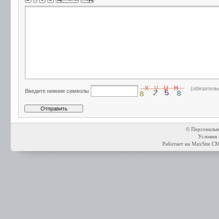
(обязатель
Введите нижние символы
© Персональн
Условия 
Работает на
MaxSite C