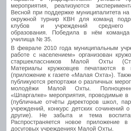
мероприятия, реализуются эксперимен
Весной при поддержке муниципалитета н
окружной турнир КВН для команд подр
клубов и учреждений среднего пр
образования. Победила в нём команда
училища № 35.
В феврале 2010 года муниципальным учр
работе с населением» организован круж
старшеклассников Малой Охты (Сту
Материалы кружковцев печатаются в г
(приложение к газете «Малая Охта»). Так
публикуются репортажи о различных мероп
молодёжи Малой Охты. Полноцен
«Шпаргалке» мероприятия, проводимые в 
(публичные отчёты директоров школ, па
учреждений, конкурс детских сочинений 
другие). Не забыта и тема воспитан
Распространяется новое приложение в
досуговых учреждениях Малой Охты.