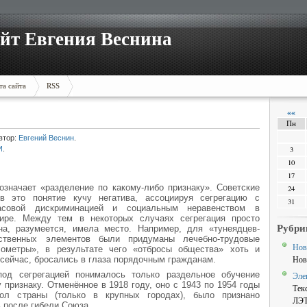
йт Евгения Веснина
та сайта
RSS
««
Пн
втор:
Евгений Веснин
.
И
.
3
10
17
означает «разделение по какому-либо признаку». Советские
24
в это понятие кучу негатива, ассоциируя сегрегацию с
31
асовой дискриминацией и социальным неравенством в
ире. Между тем в некоторых случаях сегрегация просто
Рубри
, разумеется, имела место. Например, для «тунеядцев-
ственных элементов были придуманы лечебно-трудовые
Нов
ометры», в результате чего «отбросы общества» хоть и
Нов
к сейчас, бросались в глаза порядочным гражданам.
од сегрегацией понималось только раздельное обучение
Эле
признаку. Отменённое в 1918 году, оно с 1943 по 1954 годы
Тек
л страны (только в крупных городах), было признано
ЛЭ
 после гибели Союза.