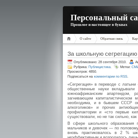
Персональный са
Прошлое и настоящее в буквах
О сайте
Обратная связь
Кар
За школьную сегрегацию
Опубликовано: 28 сентября 2010.
А
Рубрика:
Публицистика
.
Метки:
СМ
Просмотров: 4850.
.
Подписаться на
комментарии по RSS
«Сегрегация» в переводе с латыни 
общественные науки вкладывали 
южноафриканским апартеидом, р
загнивающем капиталистическом м
необходима, и в бывшем СССР она
алкоголиков» и прочих антиобще
профилактории и «сто первые кил
существовали, но не так сильно, ка
В сфере школьного образования п
мальчиков и девочек — по половому 
вновь практиковалось в 2 % шко
неэффективным и возродилось лишь