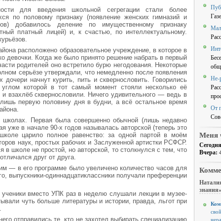
Пуб
ности для введения школьной сегрегации стали более
Газ
ся по половому признаку (появление женских гимназий и
сов) добавилось деление по имущественному признаку
Мал
тный платный лицей) и, к счастью, по интеллектуальному.
Рас
курьёзов.
Инт
айона расположено образовательное учреждение, в которое в
Бес
ко девочки. Когда же было принято решение набрать в первый
части родителей оно встретило бурю негодования. Некоторые
общ
олном серьёзе утверждали, что немедленно после появления
Не-
х дочери начнут курить, пить и сквернословить. Говорились
Рас
 углом которой в тот самый момент стояли несколько её
и и взахлёб сквернословили. Ничего удивительного — ведь в
про
лишь первую половину дня в будни, а всё остальное время
От 
айона.
Сов
 школах. Первая была совершенно обычной (лишь недавно
ая уже в начале 90-х годов называлась авторской (теперь это
Меня 
 школе царило полное равенство: за одной партой в моём
торов наук, простых рабочих и Заслуженной артистки РСФСР.
Сегодня
я в школе не простой, но авторской, то столкнулся с тем, что
Вчера:
отличался друг от друга.
им — в его программе было увеличено количество часов для
Комме
ого, выпускники-одиннадцатиклассники получали преференции
Наталия
знания
 ученики вместо УПК раз в неделю слушали лекции в музее-
тывали чуть больше литературы и истории, правда, льгот при
Ком
.
свой
его отправились те, кто не захотел выбирать специализацию
нер