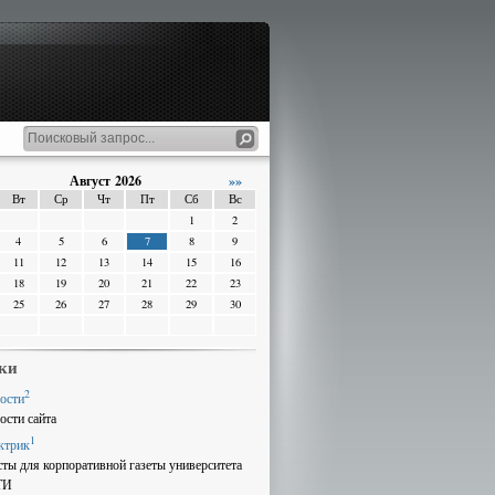
Август 2026
»»
Вт
Ср
Чт
Пт
Сб
Вс
1
2
4
5
6
7
8
9
11
12
13
14
15
16
18
19
20
21
22
23
25
26
27
28
29
30
ки
2
ости
ости сайта
1
ктрик
сты для корпоративной газеты университета
ТИ