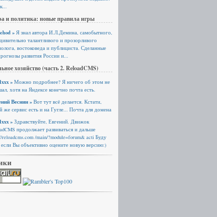
к...
а и политика: новые правила игры
ehod »
Я знал автора И.Л.Демина, самобытного,
удивительно талантливого и прозорливого
олога, востоковеда и публициста. Сделанные
рогнозы развития России и...
ьное хозяйство (часть 2. ReloadCMS)
xxx »
Можно подробнее? Я ничего об этом не
ал, хотя на Яндексе конечно почта есть.
ений Веснин »
Вот тут всё делается. Кстати,
й же сервис есть и на Гугле... Почта для домена
xxx »
Здравствуйте, Евгений. Движок
oadCMS продолжает развиваться и дальше
://reloadcms.com /main/?module=forum& acti Буду
 если Вы объективно оцените новую версию:)
ики