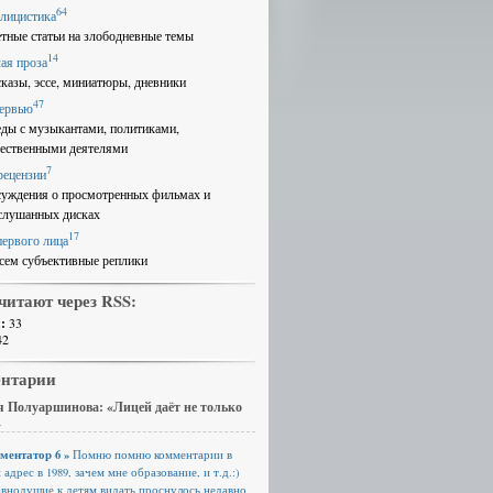
64
лицистика
етные статьи на злободневные темы
14
ая проза
сказы, эссе, миниатюры, дневники
47
ервью
еды с музыкантами, политиками,
ественными деятелями
7
рецензии
суждения о просмотренных фильмах и
слушанных дисках
17
первого лица
сем субъективные реплики
читают через RSS:
:
33
42
нтарии
 Полуаршинова: «Лицей даёт не только
»
ментатор 6 »
Помню помню комментарии в
 адрес в 1989, зачем мне образование, и т.д.:)
авнодушие к детям видать проснулось недавно.