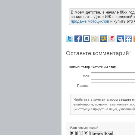
В моём детстве, в начале 80-х го
завидовать. Даже ИЖ с коляской к
продаже мотоциклов
и купить это
Оставьте комментарий!
Комментатор / хотите им стать
E-mail:
Пароль:
Чтобы стать комментатором введите e
email-пароль, позволит вам комментиро
(инструкция придет на ящик, указанный
Ваш комментарий
B
I
U
S
Цитата
Код