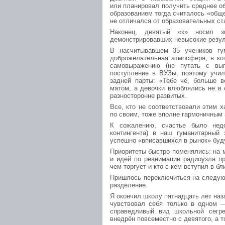
или планировал получить среднее о
образованием тогда считалось «обще
не отличался от образовательных ст
Наконец, девятый «к» носил з
демонстрировавших невысокие резул
В насчитывавшем 35 учеников гу
доброжелательная атмосфера, в кот
самовыражению (не путать с вы
поступление в ВУЗы, поэтому учил
задней парты: «Тебе чё, больше в
матом, а девочки влюблялись не в 
разносторонне развитых.
Все, кто не соответствовали этим 
по своим, тоже вполне гармоничным 
К сожалению, счастье было недо
контингента) в наш гуманитарный
успешно «вписавшихся в рынок» буду
Приоритеты быстро поменялись: на 
и идей по реанимации радиоузла пр
чем торгует и кто с кем вступил в б
Пришлось переключиться на следую
разделение.
Я окончил школу пятнадцать лет наз
чувствовал себя только в одном 
справедливый вид школьной сегр
внедрён повсеместно с девятого, а т