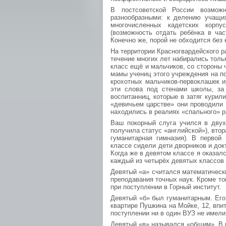
В постсоветской России возмож
разнообразными: к делению учащих
многочисленных кадетских корпу
(возможность отдать ребёнка в час
Конечно же, порой не обходится без 
На территории Красногвардейского р
течение многих лет набирались толь
класс ещё и мальчиков, со стороны 
мамы учениц этого учреждения на п
крохотных мальчиков-первоклашек и
эти слова под стенами школы, за
воспитанниц, которые в затяг курил
«девичьем царстве» они проводили 
находились в реалиях «спального» р
Ваш покорный слуга учился в двух
получила статус «английской»), втор
гуманитарная гимназия). В первой
классе сидели дети дворников и док
Когда же в девятом классе я оказалс
каждый из четырёх девятых классов 
Девятый «а» считался математическ
преподавания точных наук. Кроме т
при поступлении в Горный институт.
Девятый «б» был гуманитарным. Его
квартире Пушкина на Мойке, 12, впи
поступлении ни в один ВУЗ не имели
Девятый «в» назывался «общим». В н