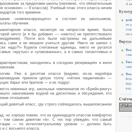
бразование за пределами школы (напомню, что обязательным
А ка
е основное» — 9 классов). Учебный план этого класса ничем
Культур
андартов того времени.
вание «компенсирующего» и состоял из школьников,
pesh
ьтаты обучения.
но 
соци
манитарном классе, несмотря на непростое время, была
орой ничто (и я бы добавил — «никто») не препятствовало
им п
пендрёжем). Почти все были настроены на дальнейшее
Виртуал
ись сами и не мешали учиться другим. Никто не шипел с
сех надо?!» Курили считанные единицы, никто не ругался
Den1
самых «крутых» и «упакованных», а в самых талантливых и
слыш
Евг
характеристикам, находились в соседних резервациях и жили
тако
законам.
лгим. Уже в десятом классе (видимо, из-за недобора
Den1
 заповедник приняли целую толпу «чётких пацанчиков» —
Rel
щих барыг или братков — и их подруг.
http
рад,
место невинных игр, школьных чемпионатов по «Брейн-рингу»
ишло накачивание водкой на дискотеках и обсуждения, кто
лизкие отношения.
Счётч
щий девятый класс, где строго соблюдалось вышеописанное
ад, но хорошо помню, что из одиннадцати классов комфортно
— том самом девятом «б». С тех пор убеждён, что самый
егации — по интеллектуальному уровню — должен быть
о и с восьмого класса.