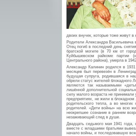
двоих внучек, которые тоже живут в
Родители Александра Васильевича в
Отец погиб в последний день сняти
братской могиле (в 70 км от горо
Куйбышевском райкоме партии (
Центрального района), умерла в 1942
Александр Калинин родился в 1931 
месяцев был перевезён в Ленинград
будущая супруга, родившаяся в наш
обрели статус жителей блокадного 
являются так называемыми «деть
лишённой дополнительной социальн
силу малого возраста не принимали 
предприятиях, не жили в блокадном 
родительского тепла, а во многих
родителей. «Дети войны» на всю жи
неокрепшее сознание в раннем возр
незаживающий след в душе.
Двадцать седьмого мая 1941 года, 
вместе с младшими братьями вывезл
начало войны, и последовавшую вск