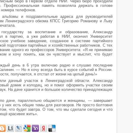
писным бюро в Первом отделе НИИ. Через бюро проходили
ы. Профессиональная память позволяла держать в голове
е номера телефонов.
 альбомы и поздравительные адреса для руководителей
рям Ленинградского обкома КПСС Григорию Романову и Льву
печатала.
государству за воспитание и образование, Александр
ил в партию, а уже работая в НИИ, окончил Университет
кое учебное заведение, созданное в системе партийного
ой подготовки партийных и хозяйственных работников. С тех
вание одного из профессоров Университета: «Я не принимаю
ом и хочу понять, как он чувствует и мыслит, что будет
каждый день в 6 утра включаю радио и слушаю последние
алинин. — Но я хочу всегда быть в курсе событий в России.
сти, получается, я отстал от жизни на целый день!»
яли дачный участок в Ленинградской области. Александр
овый домик и колодец, но и помог оформить участки своим
аук. На даче хранится и большое количество принадлежащих
 по даче, параллельно общаются и женщины, — завершает
о у них есть общие темы для разговоров. Не просто болтовня
том, что будет завтра. О том, что мы сделали сегодня и что
 ещё красивее жить».