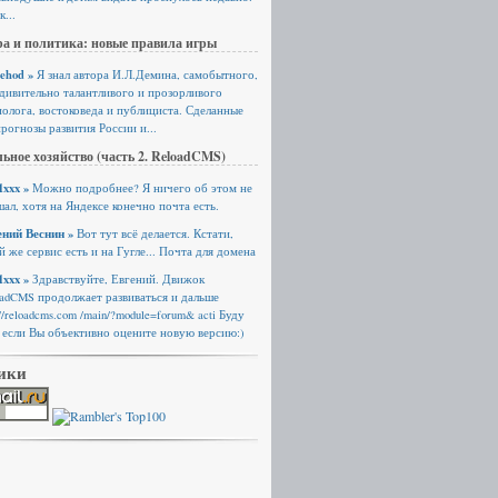
к...
а и политика: новые правила игры
ehod »
Я знал автора И.Л.Демина, самобытного,
удивительно талантливого и прозорливого
олога, востоковеда и публициста. Сделанные
рогнозы развития России и...
ьное хозяйство (часть 2. ReloadCMS)
xxx »
Можно подробнее? Я ничего об этом не
ал, хотя на Яндексе конечно почта есть.
ений Веснин »
Вот тут всё делается. Кстати,
й же сервис есть и на Гугле... Почта для домена
xxx »
Здравствуйте, Евгений. Движок
oadCMS продолжает развиваться и дальше
://reloadcms.com /main/?module=forum& acti Буду
 если Вы объективно оцените новую версию:)
ики