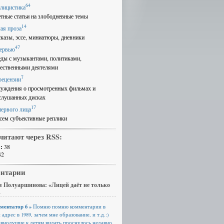
64
лицистика
етные статьи на злободневные темы
14
ая проза
сказы, эссе, миниатюры, дневники
47
ервью
еды с музыкантами, политиками,
ественными деятелями
7
рецензии
суждения о просмотренных фильмах и
слушанных дисках
17
первого лица
сем субъективные реплики
читают через RSS:
:
38
42
нтарии
 Полуаршинова: «Лицей даёт не только
»
ментатор 6 »
Помню помню комментарии в
 адрес в 1989, зачем мне образование, и т.д.:)
авнодушие к детям видать проснулось недавно.