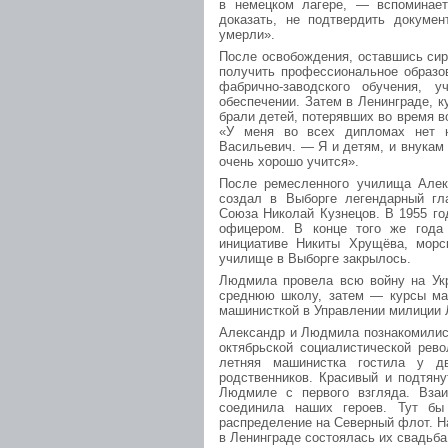
в немецком лагере, — вспоминае
доказать, не подтвердить докуме
умерли».
После освобождения, оставшись сир
получить профессиональное образов
фабрично-заводского обучения, 
обеспечении. Затем в Ленинграде, к
брали детей, потерявших во время во
«У меня во всех дипломах нет н
Васильевич. — Я и детям, и внукам 
очень хорошо учится».
После ремесленного училища Алек
создал в Выборге легендарный гл
Союза Николай Кузнецов. В 1955 г
офицером. В конце того же года
инициативе Никиты Хрущёва, морс
училище в Выборге закрылось.
Людмила провела всю войну на Укр
среднюю школу, затем — курсы маш
машинисткой в Управлении милиции 
Александр и Людмила познакомилис
октябрьской социалистической рев
летняя машинистка гостила у д
родственников. Красивый и подтян
Людмиле с первого взгляда. Взаи
соединила наших героев. Тут бы
распределение на Северный флот. На
в Ленинграде состоялась их свадьба