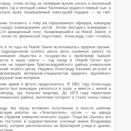
 город, чтобы вслед за любимым мужем уехать в маленький
Через год в молодой семье Калининых родился первый сын, а
елала мужу незабываемый новогодний подарок — на свет
нию толкового, к тому же образованного офицера, командир
сандру командование ротой. Затем молодого командира с
2-й авиационный полк, базировавшийся на Новой Земле, и
полка по физической подготовке. Александр стал готовить
что в те годы на Новой Земле испытывалось ядерное оружие.
 подразделений особого риска вели огромную работу по
внимания общества и государства к проблемам бывших
несла и наша газета — год назад в «Новой Охте» был
ном на территории Красногвардейского района уникальном
ений особого риска. Недавно Александр Калинин вступил в
ганизацию ветеранов-специалистов ядерного оружейного
рудный знак ветерана.
ние армии и флота продолжалось. В 1961 году Александр
нанта был вынужден уволиться в запас и вместе с женой и
инград, где получил квартиру. До 1973 года территория
ининского района, жителями которого и стали члены семьи
андр без труда вспомнил полученные в юности рабочие
есяцев работал на «Электросиле», потом — на заводе
ие «Ударник коммунистического труда». Тогда же сбылась его
ин поступил в художественное училище имени Владимира
ха), которое располагалось на Шпалерной улице в здании,
ьством.