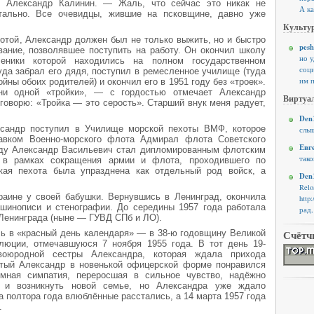
т Александр Калинин. — Жаль, что сейчас это никак не
А ка
нтально. Все очевидцы, жившие на псковщине, давно уже
Культур
отой, Александр должен был не только выжить, но и быстро
pesh
ание, позволявшее поступить на работу. Он окончил школу
но 
ученики которой находились на полном государственном
соци
уда забрал его дядя, поступил в ремесленное училище (туда
им п
йны обоих родителей) и окончил его в 1951 году без «троек».
и одной «тройки», — с гордостью отмечает Александр
Виртуал
говорю: «Тройка — это серость». Старший внук меня радует,
Den1
сандр поступил в Училище морской пехоты ВМФ, которое
слыш
авком Военно-морского флота Адмирал флота Советского
Евг
оду Александр Васильевич стал дипломированным флотским
тако
 в рамках сокращения армии и флота, проходившего по
кая пехота была упразднена как отдельный род войск, а
Den1
Rel
аине у своей бабушки. Вернувшись в Ленинград, окончила
http
инописи и стенографии. До середины 1957 года работала
рад,
Ленинграда (ныне — ГУВД СПб и ЛО).
ь в «красный день календаря» — в 38-ю годовщину Великой
Счётч
олюции, отмечавшуюся 7 ноября 1955 года. В тот день 19-
воюродной сестры Александра, которая ждала прихода
утый Александр в новенькой офицерской форме понравился
мная симпатия, переросшая в сильное чувство, надёжно
 и возникнуть новой семье, но Александра уже ждало
 полтора года влюблённые расстались, а 14 марта 1957 года
.