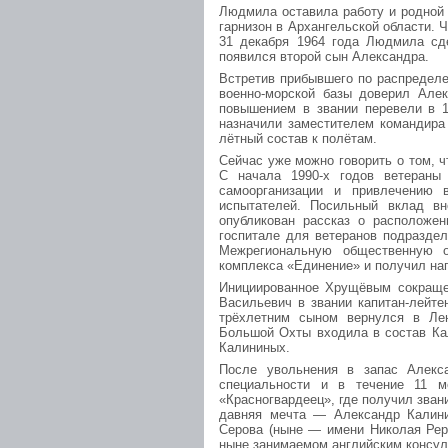
Людмила оставила работу и родной
гарнизон в Архангельской области. 
31 декабря 1964 года Людмила сд
появился второй сын Александра.
Встретив прибывшего по распределе
военно-морской базы доверил Алек
повышением в звании перевели в 1
назначили заместителем командира 
лётный состав к полётам.
Сейчас уже можно говорить о том, 
С начала 1990-х годов ветераны
самоорганизации и привлечению 
испытателей. Посильный вклад в
опубликован рассказ о расположен
госпитале для ветеранов подраздел
Межрегиональную общественную ор
комплекса «Единение» и получил наг
Инициированное Хрущёвым сокраще
Васильевич в звании капитан-лейте
трёхлетним сыном вернулся в Лен
Большой Охты входила в состав Кал
Калининых.
После увольнения в запас Алекс
специальности и в течение 11 м
«Красногвардеец», где получил зван
давняя мечта — Александр Калин
Серова (ныне — имени Николая Рери
ныне занимаемом английским консул