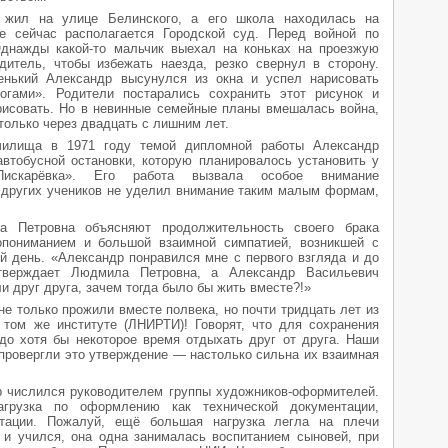
 жил на улице Белинского, а его школа находилась на
е сейчас располагается Городской суд. Перед войной по
днажды какой-то мальчик выехал на коньках на проезжую
дитель, чтобы избежать наезда, резко свернул в сторону.
енький Александр высунулся из окна и успел нарисовать
огами». Родители постарались сохранить этот рисунок и
рисовать. Но в невинные семейные планы вмешалась война,
олько через двадцать с лишним лет.
училища в 1971 году темой дипломной работы Александр
втобусной остановки, которую планировалось установить у
Пискарёвка». Его работа вызвала особое внимание
з других учеников не уделил внимание таким малым формам,
 Петровна объясняют продолжительность своего брака
опониманием и большой взаимной симпатией, возникшей с
ей день. «Александр понравился мне с первого взгляда и до
тверждает Людмила Петровна, а Александр Васильевич
и друг друга, зачем тогда было бы жить вместе?!»
не только прожили вместе полвека, но почти тридцать лет из
 том же институте (ЛНИРТИ)! Говорят, что для сохранения
до хотя бы некоторое время отдыхать друг от друга. Наши
провергли это утверждение — настолько сильна их взаимная
 числился руководителем группы художников-оформителей.
грузка по оформлению как технической документации,
итации. Пожалуй, ещё большая нагрузка легла на плечи
и учился, она одна занималась воспитанием сыновей, при