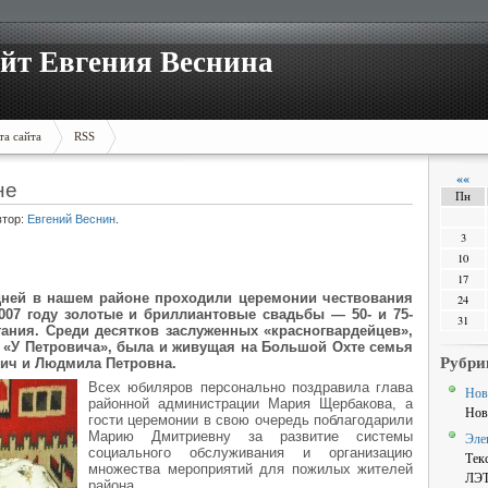
йт Евгения Веснина
та сайта
RSS
««
не
Пн
втор:
Евгений Веснин
.
3
10
17
дней в нашем районе проходили церемонии чествования
24
007 году золотые и бриллиантовые свадьбы — 50- и 75-
31
ания. Среди десятков заслуженных «красногвардейцев»,
 «У Петровича», была и живущая на Большой Охте семья
Рубри
ич и Людмила Петровна.
Всех юбиляров персонально поздравила глава
Нов
районной администрации Мария Щербакова, а
Нов
гости церемонии в свою очередь поблагодарили
Марию Дмитриевну за развитие системы
Эле
социального обслуживания и организацию
Тек
множества мероприятий для пожилых жителей
ЛЭ
района.