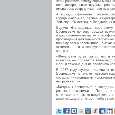
этом работала заведующей машино
все засекреченные научные работ
имена всех сотрудников, все нужны
Александр оформлял графические
города (например, первым секрета
Зайкову к 60-летию), а Людмила их 
Будучи благодарным советскому 
Васильевич по зову сердца вступ
марксизма-ленинизма — специфичес
просвещения для идейно-теоретическ
пор ему особо запомнилось высказы
экзамены — я интересуюсь человек
завтра».
«Жена меня ругает за то, что я 
известия, — признаётся Александр К
Если в течение дня не послушаю ново
В 1987 году супруги Калинины вз
Васильевич не только построил сад
соседям — кандидатам и докторам н
его руке картин.
«Когда мы собираемся с соседями
рассказ глава семьи. — Приятно, чт
о тряпках или чём-то подобном, а о 
должны сделать потом, чтобы стало