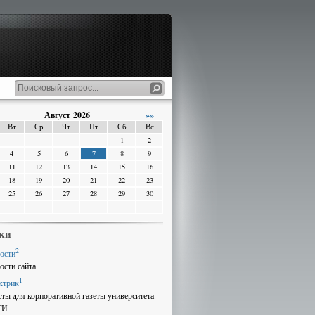
Август 2026
»»
Вт
Ср
Чт
Пт
Сб
Вс
1
2
4
5
6
7
8
9
11
12
13
14
15
16
18
19
20
21
22
23
25
26
27
28
29
30
ки
2
ости
ости сайта
1
ктрик
сты для корпоративной газеты университета
ТИ