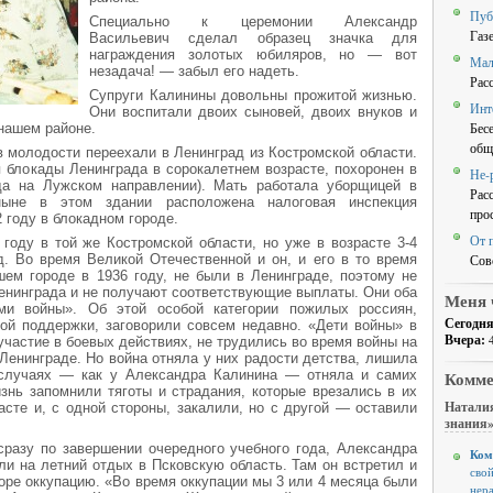
Пуб
Специально к церемонии Александр
Газ
Васильевич сделал образец значка для
награждения золотых юбиляров, но — вот
Мал
незадача! — забыл его надеть.
Рас
Супруги Калинины довольны прожитой жизнью.
Инт
Они воспитали двоих сыновей, двоих внуков и
Бес
 нашем районе.
общ
 молодости переехали в Ленинград из Костромской области.
я блокады Ленинграда в сорокалетнем возрасте, похоронен в
Не-
да на Лужском направлении). Мать работала уборщицей в
Рас
ныне в этом здании расположена налоговая инспекция
про
 году в блокадном городе.
От 
году в той же Костромской области, но уже в возрасте 3-4
. Во время Великой Отечественной и он, и его в то время
Сов
ем городе в 1936 году, не были в Ленинграде, поэтому не
Ленинграда и не получают соответствующие выплаты. Они оба
Меня 
ми войны». Об этой особой категории пожилых россиян,
Сегодня
ой поддержки, заговорили совсем недавно. «Дети войны» в
Вчера:
участие в боевых действиях, не трудились во время войны на
Ленинграде. Но война отняла у них радости детства, лишила
 случаях — как у Александра Калинина — отняла и самих
Комме
знь запомнили тяготы и страдания, которые врезались в их
Наталия
асте и, с одной стороны, закалили, но с другой — оставили
знания
сразу по завершении очередного учебного года, Александра
Ком
и на летний отдых в Псковскую область. Там он встретил и
свой
оре оккупацию. «Во время оккупации мы 3 или 4 месяца были
нер