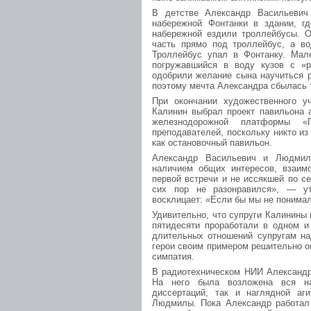
В детстве Александр Васильевич
набережной Фонтанки в здании, гд
набережной ездили троллейбусы. О
часть прямо под троллейбус, а во
Троллейбус упал в Фонтанку. Мал
погружавшийся в воду кузов с «р
одобрили желание сына научиться 
поэтому мечта Александра сбылась т
При окончании художественного 
Калинин выбрал проект павильона а
железнодорожной платформы «
преподавателей, поскольку никто и
как остановочный павильон.
Александр Васильевич и Людмила
наличием общих интересов, взаим
первой встречи и не иссякшей по с
сих пор не разонравился», — у
восклицает: «Если бы мы не понимал
Удивительно, что супруги Калинины 
пятидесяти проработали в одном и
длительных отношений супругам на
герои своим примером решительно о
симпатия.
В радиотехническом НИИ Александр
На него была возложена вся на
диссертаций, так и наглядной аг
Людмилы. Пока Александр работал 