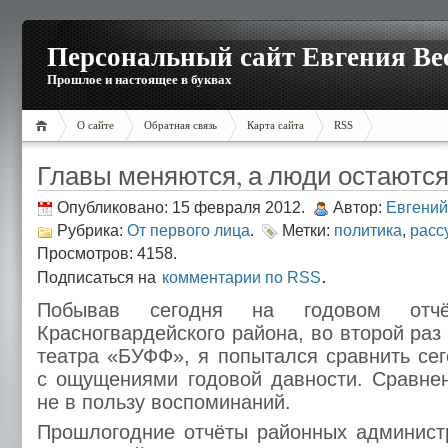
Персональный сайт Евгения Ве
Прошлое и настоящее в буквах
О сайте
Обратная связь
Карта сайта
RSS
Главы меняются, а люди остаютс
Опубликовано: 15 февраля 2012.
Автор:
Евгений
Рубрика:
От первого лица
.
Метки:
политика
,
расс
Просмотров: 4158.
.
Подписаться на
комментарии по RSS
Побывав сегодня на годовом отчё
Красногвардейского района, во второй ра
театра «БУФФ», я попытался сравнить с
с ощущениями годовой давности. Сравне
не в пользу воспоминаний.
Прошлогодние отчёты районных админист