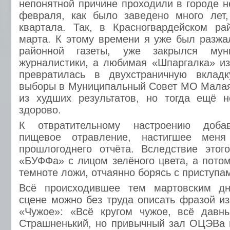
непонятной причине проходили в городе н
февраля, как было заведено много лет,
квартала. Так, в Красногвардейском р
марта. К этому времени я уже был разжа
районной газеты, уже закрылся мун
журналистики, а любимая «Шпаргалка» из
превратилась в двухстраничную вклад
выборы в Муниципальный Совет МО Малая
из худших результатов, но тогда ещё н
здорово.
К отвратительному настроению доба
пищевое отравление, настигшее меня
прошлогоднего отчёта. Вследствие это
«БУФФа» с лицом зелёного цвета, а потом
темноте ложи, отчаянно борясь с приступа
Всё происходившее тем мартовским дн
сцене можно без труда описать фразой из
«Чужое»: «Всё кругом чужое, всё дав
Страшненький, но привычный зал ОЦЭВа 