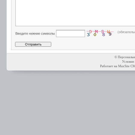
(обязатель
Введите нижние символы
© Персональн
Условия 
Работает на
MaxSite C