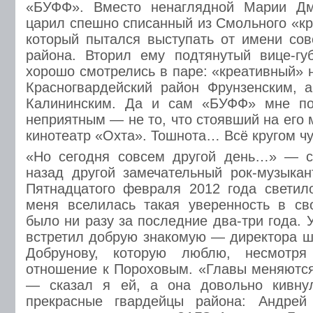
«БУФФ». Вместо ненаглядной Марии Дм
царил спешно списанный из Смольного «кр
который пытался выступать от имени со
района. Вторил ему подтянутый вице-гу
хорошо смотрелись в паре: «креативный» 
Красногвардейский район Фрунзенским, 
Калининским. Да и сам «БУФФ» мне по
неприятным — не то, что стоявший на его
кинотеатр «Охта». Тошнота… Всё кругом 
«Но сегодня совсем другой день…» — с
назад другой замечательный рок-музыка
Пятнадцатого февраля 2012 года светил
меня вселилась такая уверенность в св
было ни разу за последние два-три года. 
встретил добрую знакомую — директора 
Добрунову, которую люблю, несмотря
отношение к Пороховым. «Главы меняются
— сказал я ей, а она довольно кивну
прекрасные гвардейцы района: Андрей