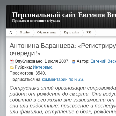
Персональный сайт Евгения Ве
Прошлое и настоящее в буквах
О сайте
Обратная связь
Карта сайта
RSS
Антонина Баранцева: «Регистриру
очереди!»
Опубликовано: 1 июля 2007.
Автор:
Евгений Вес
Рубрика:
Интервью
.
Просмотров: 3540.
.
Подписаться на
комментарии по RSS
Сотрудники этой организации сопровожд
района от рождения до смерти. Они веду
событий в его жизни вне зависимости от
они или радостные: присвоение и послед
или фамилии, вступление в брак, рождение