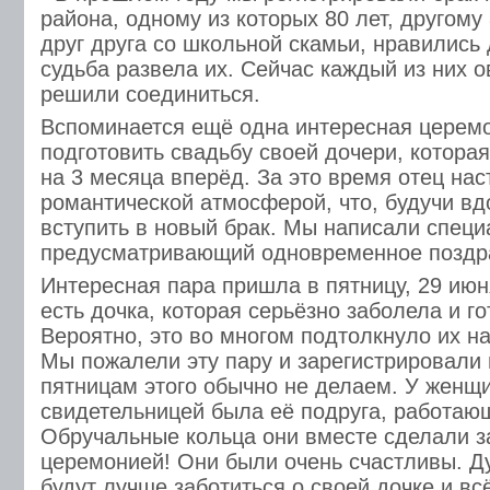
района, одному из которых 80 лет, другому
друг друга со школьной скамьи, нравились 
судьба развела их. Сейчас каждый из них о
решили соединиться.
Вспоминается ещё одна интересная церемо
подготовить свадьбу своей дочери, котора
на 3 месяца вперёд. За это время отец нас
романтической атмосферой, что, будучи в
вступить в новый брак. Мы написали специ
предусматривающий одновременное поздра
Интересная пара пришла в пятницу, 29 июн
есть дочка, которая серьёзно заболела и го
Вероятно, это во многом подтолкнуло их н
Мы пожалели эту пару и зарегистрировали и
пятницам этого обычно не делаем. У женщи
свидетельницей была её подруга, работаю
Обручальные кольца они вместе сделали з
церемонией! Они были очень счастливы. Ду
будут лучше заботиться о своей дочке и вс