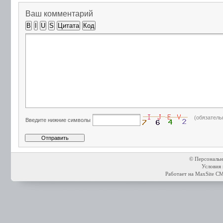
Ваш комментарий
B
I
U
S
Цитата
Код
(обязатель
Введите нижние символы
© Персональн
Условия 
Работает на
MaxSite C