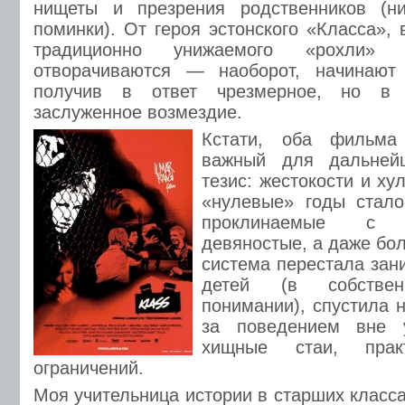
нищеты и презрения родственников (н
поминки). От героя эстонского «Класса»,
традиционно унижаемого «рохли»
отворачиваются — наоборот, начинают 
получив в ответ чрезмерное, но в 
заслуженное возмездие.
Кстати, оба фильма
важный для дальнейш
тезис: жестокости и ху
«нулевые» годы стал
проклинаемые с 
девяностые, а даже бо
система перестала зан
детей (в собствен
понимании), спустила 
за поведением вне 
хищные стаи, прак
ограничений.
Моя учительница истории в старших класс