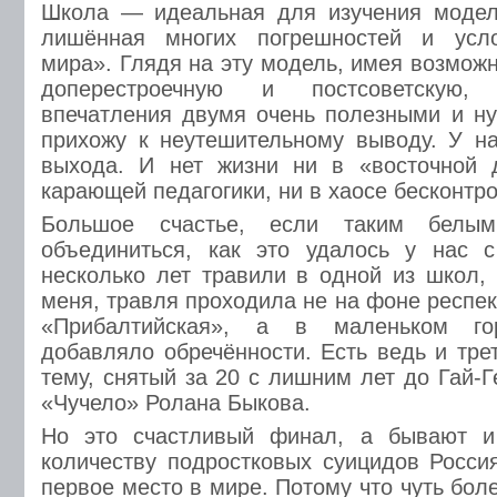
Школа — идеальная для изучения модель
лишённая многих погрешностей и усло
мира». Глядя на эту модель, имея возмож
доперестроечную и постсоветскую,
впечатления двумя очень полезными и н
прихожу к неутешительному выводу. У на
выхода. И нет жизни ни в «восточной д
карающей педагогики, ни в хаосе бесконтр
Большое счастье, если таким белым
объединиться, как это удалось у нас с
несколько лет травили в одной из школ, 
меня, травля проходила не на фоне респе
«Прибалтийская», а в маленьком го
добавляло обречённости. Есть ведь и тре
тему, снятый за 20 с лишним лет до Гай-
«Чучело» Ролана Быкова.
Но это счастливый финал, а бывают и
количеству подростковых суицидов Росси
первое место в мире. Потому что чуть бо