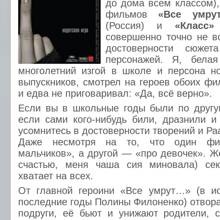
до дома всем классом),
фильмов
«Все умру
(Россия) и
«Класс»
совершенно точно не в
достоверности сюже
персонажей. Я, белая
многолетний изгой в школе и персона но
выпускников, смотрел на героев обоих фи
и едва не приговаривал: «Да, всё верно».
Если вы в школьные годы были по другу
если сами кого-нибудь били, дразнили и
усомнитесь в достоверности творений и Раа
Даже несмотря на то, что один фи
мальчиков», а другой — «про девочек». Же
счастью, меня чаша сия миновала) сек
хватает на всех.
От главной героини «Все умрут…» (в и
последние годы Полины Филоненко) отвор
подруги, её бьют и унижают родители, 