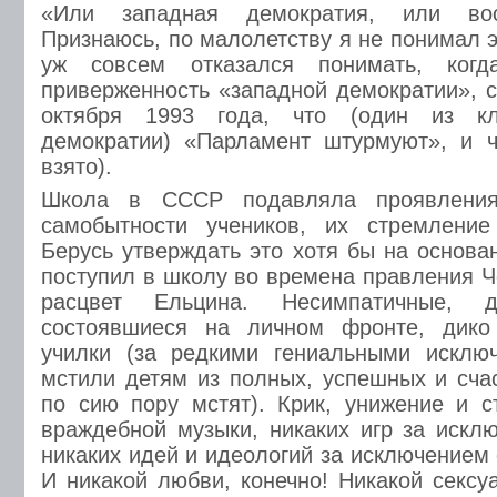
«Или западная демократия, или вос
Признаюсь, по малолетству я не понимал э
уж совсем отказался понимать, когд
приверженность «западной демократии», с
октября 1993 года, что (один из кл
демократии) «Парламент штурмуют», и ч
взято).
Школа в СССР подавляла проявления
самобытности учеников, их стремлени
Берусь утверждать это хотя бы на основа
поступил в школу во времена правления Ч
расцвет Ельцина. Несимпатичные, 
состоявшиеся на личном фронте, дико
училки (за редкими гениальными исклю
мстили детям из полных, успешных и сча
по сию пору мстят). Крик, унижение и с
враждебной музыки, никаких игр за искл
никаких идей и идеологий за исключением
И никакой любви, конечно! Никакой сексу