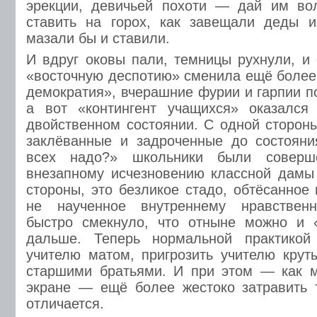
эрекции, девичьей похоти — дай им во
ставить на горох, как завещали деды и
мазали бы и ставили.
И вдруг оковы пали, темницы рухнули, 
«восточную деспотию» сменила ещё более
демократия», вчерашние фурии и гарпии п
а вот «контингент учащихся» оказалс
двойственном состоянии. С одной сторон
заклёванные и задроченные до состояни
всех надо?» школьники были соверш
внезапному исчезновению классной дамы 
стороны, это безликое стадо, обтёсанное
не наученное внутреннему нравственн
быстро смекнуло, что отныне можно и
дальше. Теперь нормальной практикой 
учителю матом, пригрозить учителю кру
старшими братьями. И при этом — как 
экране — ещё более жестоко затравить т
отличается.