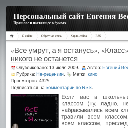
Персональный сайт Евгения Ве
Прошлое и настоящее в буквах
О сайте
Обратная связь
Карта сайта
RSS
«Все умрут, а я останусь», «Класс»
никого не останется
Опубликовано: 13 июля 2009.
Автор:
Евгений Ве
Рубрика:
Не-рецензии
.
Метки:
кино
.
Просмотров: 4325.
.
Подписаться на
комментарии по RSS
Если вас в школьны
классом (ну, ладно, н
набрасывались всем кл
травили всем классом
всем классом, преслед