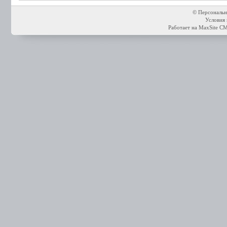
© Персональн
Условия 
Работает на
MaxSite C