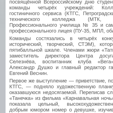
посвящённой Всероссийскому дню студен
команды четырёх учреждений: Кол
гостиничного сервиса (КТГС, Петроградск
технического колледжа (МТК, Н
Профессионального училища № 35 и сам
профессионального лицея (ПУ-35, МПЛ, об
Команды состязались в четырёх конку
исторический, творческий, СТЭМ), кото
пятибалльной шкале. Членами жюри «Тат
заместитель директора Центра досу
Селезнёва, воспитанник клуба «Вег
Александр Душко и главный редактор г
Евгений Веснин.
Первое же выступление — приветствие, п
КТГС, — подняло художественную планку
оказавшуюся недосягаемой. Переписав сл
«Танечка» из фильма «Карнавальная ночь
показала цельный, высокохудожестве
добрым юмором номер о девушке, изучи