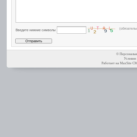
(обязатель
Введите нижние символы
© Персональн
Условия 
Работает на
MaxSite C