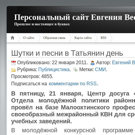
Персональный сайт Евгения Ве
Прошлое и настоящее в буквах
О сайте
Обратная связь
Карта сайта
RSS
Шутки и песни в Татьянин день
Опубликовано: 22 января 2011.
Автор:
Евгений 
Рубрика:
Публицистика
.
Метки:
СМИ
.
Просмотров: 4855.
.
Подписаться на
комментарии по RSS
В пятницу, 21 января, Центр досуга 
Отдела молодёжной политики районн
провёл на базе Малоохтинского профе
своеобразный межрайонный КВН для ср
учебных заведений.
В молодёжной конкурсной программе