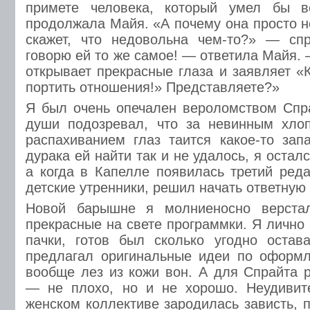
примете человека, который умел бы 
продолжала Майя. «А почему она просто н
скажет, что недовольна чем-то?» — спр
говорю ей то же самое! — ответила Майя.
открывает прекрасные глаза и заявляет «К
портить отношения!» Представляете?»
Я был очень опечален вероломством Спра
души подозревал, что за невинным хло
распахиванием глаз таится какое-то запа
дурака ей найти так и не удалось, я остал
а когда в Капелле появилась третий реда
детские утренники, решил начать ответную 
Новой барышне я молниеносно верста
прекрасные на свете программки. Я лично
пачки, готов был сколько угодно остав
предлагал оригинальные идеи по оформл
вообще лез из кожи вон. А для Спрайта 
— не плохо, но и не хорошо. Неудивите
женском коллективе зародилась зависть, 