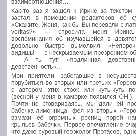
взаимоотношения…
Как-то раз я зашёл к Ирине за текстом
застал в помещении редакторов её су
«Скажите, Женя, как бы Вы перевели с лат
veritas?» — спросила меня Ирина.
воспоминания об изучавшейся в девято
довольно быстро вымолвил: «Непороч
видишь! — с нескрываемым презрением обр
— А ты тут: «подлинная девственно
девственность»…
Мои приятели, забегавшие в несущест
порубиться во вторых или третьих «Героев
с автором этих строк или чуть-чуть по
(весной у меня в каморке появился ОН!),
Почти не сговариваясь, мы дали ей п
бабочка-лимонница, фея из вторых «Геро
взмахи её огромных ресниц порой на
крыльев бабочки. Первое впечатление оча
что даже суровый геоэколог Протасов, од