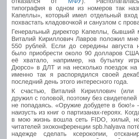
отказался от
МФУ
). Располагалас
типография в одном из номеров так наз
Капеллы», который имел отдельный вход
похвастать кладовочкой и санузлом с про
Генеральный директор Капеллы, бывший 
Виталий Кириллович Лавров положил мне
550 рублей. Если до середины августа 
было приобрести около 90 долларов США
её хватало, например, на бутылку игр
Дюрсо» в ДЛТ и на несколько поездок на 
именно так я распорядился своей декаб
последний день этого интересного года.
К счастью, Виталий Кириллович (или 
дружил с головой, поэтому без свидетелей
не попадаясь. «Оружие добудете в бою!» 
наизусть из книг о партизанах-героях. Ког
в мою жизнь вошла сеть FIDO, хилый, н
читателей эхоконференции spb.halyava пот
надежде сделать ксерокопии, отскани