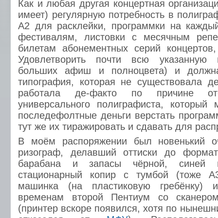
Как и любая другая концертная организац
имеет) регулярную потребность в полигр
А2 для расклейки, программки на каждый
фестивалям, листовки с месячным репе
билетам абонементных серий концертов,
Удовлетворить почти всю указанную п
больших афиш и полноцвета) и должн
типография, которая не существовала д
работала де-факто по причине от
универсального полиграфиста, который
последефолтные деньги верстать програм
тут же их тиражировать и сдавать для расп
В моём распоряжении был новенький о
ризограф, делавший оттиски до форма
барабана и запасы чёрной, синей и
стационарный копир с тумбой (тоже А
машинка (на пластиковую гребёнку)
временам второй Пентиум со сканером
(принтер вскоре появился, хотя по нынеш