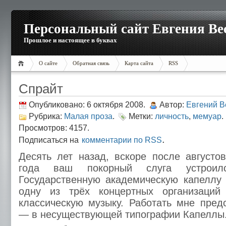
Персональный сайт Евгения Ве
Прошлое и настоящее в буквах
О сайте
Обратная связь
Карта сайта
RSS
Спрайт
Опубликовано: 6 октября 2008.
Автор:
Евгений В
Рубрика:
Малая проза
.
Метки:
личность
,
мемуар
.
Просмотров: 4157.
.
Подписаться на
комментарии по RSS
Десять лет назад, вскоре после августо
года ваш покорный слуга устрои
Государственную академическую капеллу
одну из трёх концертных организаций
классическую музыку. Работать мне пред
— в несуществующей типографии Капеллы