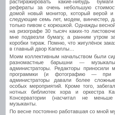
растиражировать какие-нибудь бумаг
рефераты за очень небольшую стоимос
домой новый монитор, который верой и
следующие семь лет, модем, винчестер, д
только пивом с корюшкой. Однажды весной
на ризографе 30 тысяч каких-то листовоч
мне подвезли бумагу, а ранним утром з
коробки тираж. Помню, что жигулёнок зак
в главный двор Капеллы…
Моим коллективным начальством были си
разномастные барышни — музыкаль
администраторы. Редакторы приносили м
программки (и фотографию — при н
администраторы давали более сложные
особых мероприятий. Кроме того, забега
нотных библиотек хора и оркестра Ка
Консерватории (насчитал не меньше
музыканты.
По весне постоянно работавшая со мной м