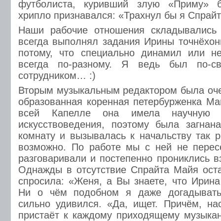
футболиста, куривший злую «Приму» б
хрипло признавался: «Трахнул бы я Спрайта
Наши рабочие отношения складывались
всегда выполнял задания Ирины точнёхонь
потому, что специально динамил или н
всегда по-разному. Я ведь был по-с
сотрудником… :)
Вторым музыкальным редактором была оче
образованная коренная петербурженка Ма
всей Капелле она имела научную с
искусствоведения, поэтому была загна
комнату и вызывалась к начальству так р
возможно. По работе мы с ней не перес
разговаривали и постепенно прониклись 
Однажды в отсутствие Спрайта Майя ост
спросила: «Женя, а Вы знаете, что Ирин
Ни о чём подобном я даже догадывать
сильно удивился. «Да, ищет. Причём, нас
пристаёт к каждому приходящему музыкант