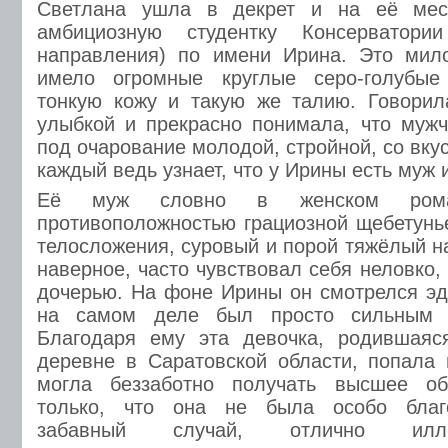
Светлана ушла в декрет и на её мес
амбициозную студентку Консерватории
направления) по имени Ирина. Это мил
имело огромные круглые серо-голубые
тонкую кожу и такую же талию. Говорил
улыбкой и прекрасно понимала, что муж
под очарование молодой, стройной, со вку
каждый ведь узнает, что у Ирины есть муж
Её муж словно в женском ром
противоположностью грациозной щебетунье
телосложения, суровый и порой тяжёлый н
наверное, часто чувствовал себя неловко,
дочерью. На фоне Ирины он смотрелся эд
на самом деле был просто сильным 
Благодаря ему эта девочка, родившаяся
деревне в Саратовской области, попала 
могла беззаботно получать высшее об
только, что она не была особо благ
забавный случай, отлично илл