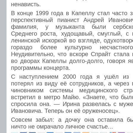
ненависть.
В конце 1999 года в Капеллу стал часто 
перспективный пианист Андрей Иванов
фамилия, у музыканта были сербско
Среднего роста, худощавый, смуглый, с
ленинской искоркой во взгляде, одухотво
гораздо более культурно несчастног
Неудивительно, что вскоре Спрайт стала 
во дворах Капеллы долго-долго, говоря я
программы концерта.
С наступлением 2000 года я ушёл из 
потерял из виду её сотрудников, а через 
чиновником системы медицинского стр
встретил в метро Майю. «Знаете, что бы
спросила она. — Ирина развелась с муж
Ивановича. Теперь он её оруженосец».
Совсем забыл: а дочку она оставила б
ничто не омрачало личное счастье...