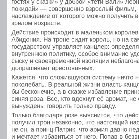
гостях у сказки» у доброй «тёти Вали» Лео
покидай» — совершенно взрослый фильм,
наслаждение от которого можно получить в
зрелом возрасте.
Действие происходит в маленьком королев
Абидония. На троне сидит король, но на с
государством управляет канцлер: определ
внутреннюю политику, особое внимание уд
сыску и своевременной изоляции неблагон
допрашивает арестованных.
Кажется, что сложившуюся систему ничто 
поколебать. В реальной жизни власть кан
бы бесконечно, а в сказке избавление при
синяя роза. Все, кто вдохнут её аромат, не 
вынуждены говорить только правду.
Только благодаря розе выяснится, что дей
получил трон незаконно, что настоящий н
не он, а принц Патрик, что армия давно н
и мечтает избавиться от него. Попав в без