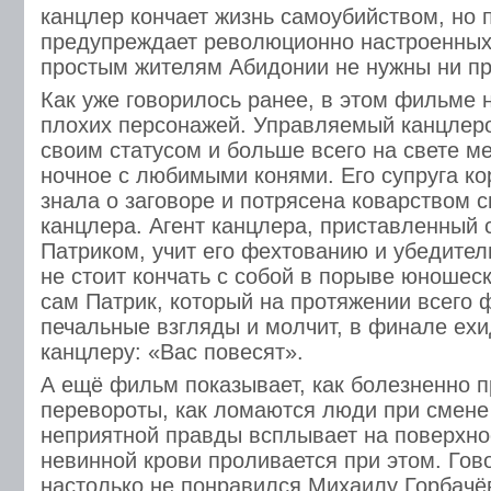
канцлер кончает жизнь самоубийством, но 
предупреждает революционно настроенных
простым жителям Абидонии не нужны ни пр
Как уже говорилось ранее, в этом фильме 
плохих персонажей. Управляемый канцлеро
своим статусом и больше всего на свете ме
ночное с любимыми конями. Его супруга ко
знала о заговоре и потрясена коварством с
канцлера. Агент канцлера, приставленный 
Патриком, учит его фехтованию и убедител
не стоит кончать с собой в порыве юношеск
сам Патрик, который на протяжении всего 
печальные взгляды и молчит, в финале ехи
канцлеру: «Вас повесят».
А ещё фильм показывает, как болезненно 
перевороты, как ломаются люди при смене 
неприятной правды всплывает на поверхнос
невинной крови проливается при этом. Гов
настолько не понравился Михаилу Горбачёв