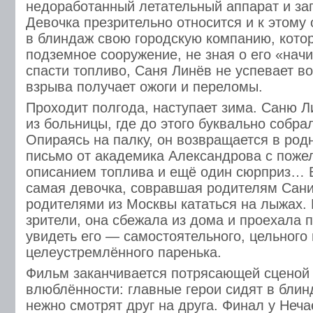
недоработанный летательный аппарат и за
Девочка презрительно относится и к этому
в блиндаж свою городскую компанию, кото
подземное сооружение, не зная о его «нач
спасти топливо, Саня Линёв не успевает в
взрыва получает ожоги и переломы.
Проходит полгода, наступает зима. Саню 
из больницы, где до этого буквально собра
Опираясь на палку, он возвращается в родн
письмо от академика Александрова с поже
описанием топлива и ещё один сюрприз… В
самая девочка, совравшая родителям Сани,
родителями из Москвы кататься на лыжах. 
зрители, она сбежала из дома и проехала 
увидеть его — самостоятельного, цельного 
целеустремлённого паренька.
Фильм заканчивается потрясающей сценой 
влюблённости: главные герои сидят в блин
нежно смотрят друг на друга. Финал у Неча