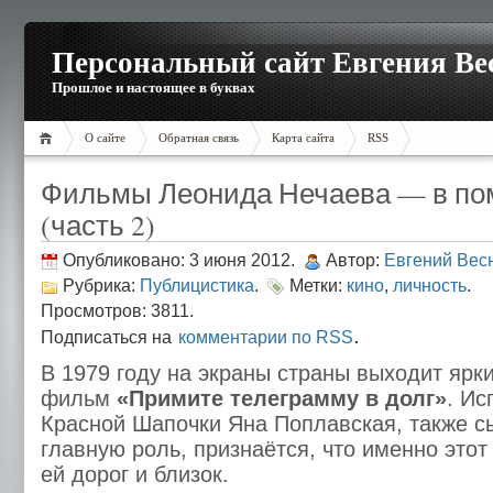
Персональный сайт Евгения Ве
Прошлое и настоящее в буквах
О сайте
Обратная связь
Карта сайта
RSS
Фильмы Леонида Нечаева — в по
(часть 2)
Опубликовано: 3 июня 2012.
Автор:
Евгений Вес
Рубрика:
Публицистика
.
Метки:
кино
,
личность
.
Просмотров: 3811.
.
Подписаться на
комментарии по RSS
В 1979 году на экраны страны выходит ярк
фильм
«Примите телеграмму в долг»
. Ис
Красной Шапочки Яна Поплавская, также с
главную роль, признаётся, что именно это
ей дорог и близок.