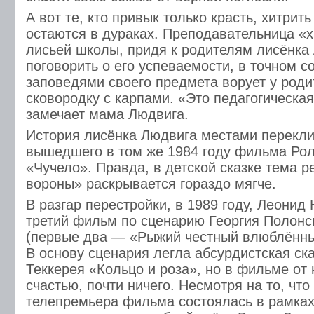
А вот те, кто привык только красть, хитрит
остаются в дураках. Преподавательница «х
лисьей школы, придя к родителям лисёнка
поговорить о его успеваемости, в точном с
заповедями своего предмета ворует у род
сковородку с карпами. «Это педагогическа
замечает мама Людвига.
История лисёнка Людвига местами перекли
вышедшего в том же 1984 году фильма Ро
«Чучело». Правда, в детской сказке тема 
вороны» раскрывается гораздо мягче.
В разгар перестройки, в 1989 году, Леонид
третий фильм по сценарию Георгия Полонс
(первые два — «Рыжий честный влюблённы
В основу сценария легла абсурдистская ск
Теккерея «Кольцо и роза», но в фильме от 
счастью, почти ничего. Несмотря на то, чт
телепремьера фильма состоялась в рамка