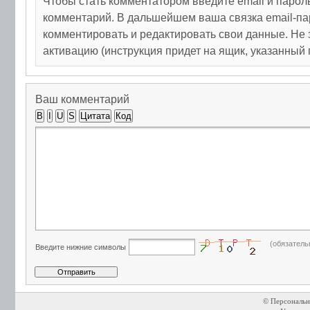
Чтобы стать комментатором введите email и парол
комментарий. В дальшейшем ваша связка email-па
комментировать и редактировать свои данные. Не 
активацию (инструкция придет на ящик, указанный 
Ваш комментарий
B
I
U
S
Цитата
Код
(обязатель
Введите нижние символы
© Персональн