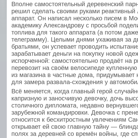
Вполне самостоятельный деревенский пар
решил сделать своими руками реактивный
аппарат. Он написал несколько писем в Мо
академику Александрову с просьбой подел
топлива для такого аппарата (а потом даж
телеграмму). Целыми днями ухаживая за 
братьями, он успевает проводить испытани
зарабатывает деньги на покупку новой од
испорченной: самостоятельно продаёт на р
перевозит на своём велосипеде купленную
из магазина в частные дома, придумывает
для замера развала-схождения у автомоби
Всё меняется, когда главный герой случайн
капризную и заносчивую девочку, дочь выс
столичного дипломата, недавно вернувшег
зарубежной командировки. Девочка с пре
относится к бесхитростным увлечениям Сан
открывает ей свою главную тайну — блинд
полях за деревней со времён войны, где с