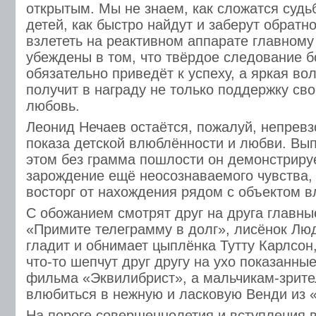
открытым. Мы не знаем, как сложатся суд
детей, как быстро найдут и заберут обратно
взлететь на реактивном аппарате главному
убеждены в том, что твёрдое следование 
обязательно приведёт к успеху, а яркая во
получит в награду не только поддержку сво
любовь.
Леонид Нечаев остаётся, пожалуй, непрев
показа детской влюблённости и любви. Вып
этом без грамма пошлости он демонстриру
зарождение ещё неосознаваемого чувства,
восторг от нахождения рядом с объектом 
С обожанием смотрят друг на друга главн
«Примите телеграмму в долг», лисёнок Люд
гладит и обнимает цыплёнка Тутту Карлсон
что-то шепчут друг другу на ухо показанные
фильма «Эквилибрист», а мальчикам-зрите
влюбиться в нежную и ласковую Венди из 
На пороге совершеннолетия и вступления 