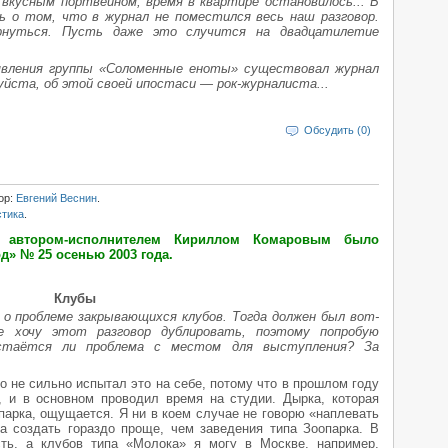
 вкусным портвейном, время в квартире остановилось... В
ь о том, что в журнал не поместился весь наш разговор.
рнуться. Пусть даже это случится на двадцатилетие
оявления группы «Соломенные еноты» существовал журнал
йста, об этой своей ипостаси — рок-журналиста...
Обсудить (0)
ор:
Евгений Веснин
.
стика
.
 автором-исполнителем Кириллом Комаровым было
д» № 25 осенью 2003 года.
Клубы
и о проблеме закрывающихся клубов. Тогда должен был вот-
е хочу этот разговор дублировать, поэтому попробую
остаётся ли проблема с местом для выступления? За
но не сильно испытал это на себе, потому что в прошлом году
, и в основном проводил время на студии. Дырка, которая
парка, ощущается. Я ни в коем случае не говорю «наплевать
а создать гораздо проще, чем заведения типа Зоопарка. В
ть, а клубов типа «Молока» я могу в Москве, например,