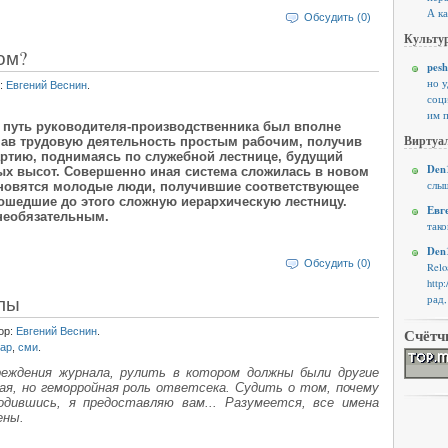
А ка
Обсудить (0)
Культур
ом?
pesh
но 
:
Евгений Веснин
.
соци
им п
 путь руководителя-производственника был вполне
Виртуал
чав трудовую деятельность простым рабочим, получив
артию, поднимаясь по служебной лестнице, будущий
Den1
ных высот. Совершенно иная система сложилась в новом
слыш
ановятся молодые люди, получившие соответствующее
рошедшие до этого сложную иерархическую лестницу.
Евг
 необязательным.
тако
Den1
Обсудить (0)
Rel
http
алы
рад,
ор:
Евгений Веснин
.
Счётч
ар
,
сми
.
реждения журнала, рулить в котором должны были другие
ая, но геморройная роль ответсека. Судить о том, почему
одившись, я предоставляю вам... Разумеется, все имена
ены.