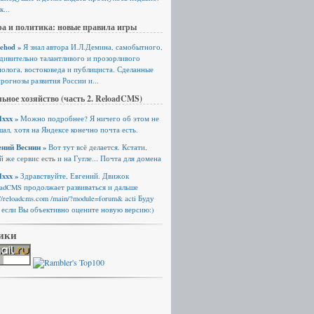
к...
а и политика: новые правила игры
ehod »
Я знал автора И.Л.Демина, самобытного,
удивительно талантливого и прозорливого
олога, востоковеда и публициста. Сделанные
рогнозы развития России и...
ьное хозяйство (часть 2. ReloadCMS)
xxx »
Можно подробнее? Я ничего об этом не
ал, хотя на Яндексе конечно почта есть.
ений Веснин »
Вот тут всё делается. Кстати,
й же сервис есть и на Гугле... Почта для домена
xxx »
Здравствуйте, Евгений. Движок
oadCMS продолжает развиваться и дальше
://reloadcms.com /main/?module=forum& acti Буду
 если Вы объективно оцените новую версию:)
ики