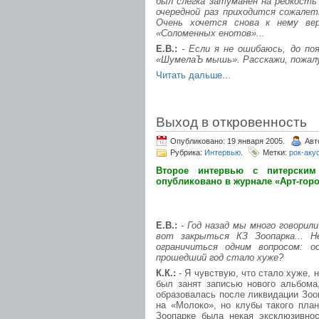
был слегка затуманен на редкость
очередной раз приходится сожалет
Очень хочется снова к нему ве
«Соломенных енотов»...
Е.В.:
- Если я не ошибаюсь, до п
«ШумелаЪ мышь». Расскажи, пожалу
Читать дальше...
Выход в откровенность
Опубликовано: 19 января 2005.
Авт
Рубрика:
Интервью
.
Метки:
рок-аку
Второе интервью с питерским
опубликовано в журнале «Арт-горо
Е.В.:
- Год назад мы много говорил
вот закрыться КЗ Зоопарка... Н
ограничиться одним вопросом: 
прошедший год стало хуже?
К.К.:
- Я чувствую, что стало хуже, 
был занят записью нового альбома
образовалась после ликвидации Зоо
на «Молоко», но клубы такого план
Зоопарке была некая эксклюзивнос