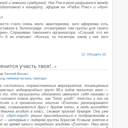
вной и немного сумбурной: Ник Рок-н-ролл разрывался между
одготовкой к концерту, эфиром на «Радио Рокс» и «Арт-
о?
росто стало очень мало авантюризма, зато аферизма хоть
фестивале в Зеленограде, отсматривал там группы для своего
рин». Спрашиваю тамошнего организатора: «Слушай, что же
!» А он отвечает: «Колька, ты посмотри, какие у них зато
Обсудить (0)
нится участь твоя!..»
ор:
Евгений Веснин
.
унд
,
любимая музыка
,
самиздат
.
кве состоялись торжественные мероприятия, посвящённые
ресных андеграундных групп 90-х годов прошлого века —
 то, что музыканты однозначно именуют себя панками и
читают такие группы, как “Sonic youth”, тексты у них на
еснях и в прозаических опытах «Енотов» разговаривают
му, созваниваются друг с другом коты, а люди выглядят
девочка входит в класс, сжимая приклад букваря. Она уже
”»).
«Арт-город»
решил присоединиться к поздравлениям и
л — интервью с лидером группы Борисом Усовым, взятое в
ире во время записи очередного альбома «Енотов». Наш мозг