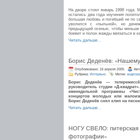
На дворе стоял январь 1998 года. 
остались два года изучения полито
большая любовь и погибший не по с
уволился с «пыльной», но денеж
предыдущей осенью, чтобы меньше 
боевит и полон жажды ввязаться в к
Читать дальше...
Борис Деденёв: «Нашем
Опубликовано: 16 апреля 2005.
Авт
Рубрика:
Интервью
.
Метки:
андегра
Борис Деденёв — телережиссё
руководитель студии «Д-квадрат»
еженедельной программы «Чис
концертов молодых или малоизв
Борис Деденёв снял клип на песн
Читать дальше...
НОГУ СВЕЛО: питерская 
фотографии»