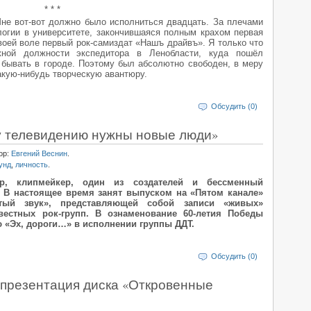
* * *
Мне вот-вот должно было исполниться двадцать. За плечами
логии в университете, закончившаяся полным крахом первая
воей воле первый рок-самиздат «Нашъ драйвъ». Я только что
ной должности экспедитора в Ленобласти, куда пошёл
бывать в городе. Поэтому был абсолютно свободен, в меру
акую-нибудь творческую авантюру.
Обсудить (0)
у телевидению нужны новые люди»
ор:
Евгений Веснин
.
унд
,
личность
.
р, клипмейкер, один из создателей и бессменный
. В настоящее время занят выпуском на «Пятом канале»
тый звук», представляющей собой записи «живых»
естных рок-групп. В ознаменование 60-летия Победы
ю «Эх, дороги…» в исполнении группы ДДТ.
Обсудить (0)
презентация диска «Откровенные