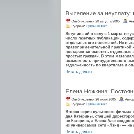
Выселение за неуплату: 
Опубликовано: 20 августа 2005.
Ав
Рубрика:
Публицистика
.
Вступивший в силу с 1 марта тек
число газетных публикаций, содерж
отдельных его положений. Не пыт
правоприменительной практикой 
постараются осветить отдельные
простых граждан. В этом материа
возможность принудительного вы
задолженность по квартплате и оп
Читать дальше...
Елена Ножкина: Постоян
Опубликовано: 26 июля 2005.
Автор
Рубрика:
Публицистика
.
Вторая серия культового фильма «
дня Катерины, ставшей директоро
не Катерина, а Елена Александров
из универсамов сети «Лэнд» — на 
Читать дальше...