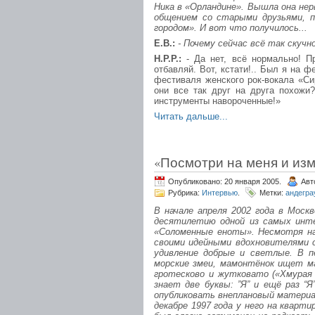
Ника в «Орландине». Вышла она нер
общением со старыми друзьями, п
городом». И вот что получилось...
Е.В.:
- Почему сейчас всё так скучн
Н.Р.Р.:
- Да нет, всё нормально! П
отбавляй. Вот, кстати!.. Был я на 
фестиваля женского рок-вокала «Си
они все так друг на друга похожи?
инструменты навороченные!»
Читать дальше...
«Посмотри на меня и изме
Опубликовано: 20 января 2005.
Авт
Рубрика:
Интервью
.
Метки:
андегра
В начале апреля 2002 года в Мос
десятилетию одной из самых инте
«Соломенные еноты». Несмотря на
своими идейными вдохновителями с
удивление добрые и светлые. В п
морские змеи, мамонтёнок ищет ма
гротесково и жутковато («Хмурая 
знает две буквы: ”Я” и ещё раз “Я
опубликовать внеплановый материа
декабре 1997 года у него на кварт