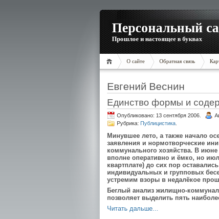
Персональный са
Прошлое и настоящее в буквах
О сайте
Обратная связь
Кар
Евгений Веснин
Единство формы и соде
Опубликовано: 13 сентября 2006.
А
Рубрика:
Публицистика
.
Минувшее лето, а также начало о
заявления и нормотворческие ин
коммунального хозяйства. В июне
вполне оперативно и ёмко, но июл
квартплате) до сих пор оставалис
индивидуальных и групповых бесе
устремим взоры в недалёкое про
Беглый анализ жилищно-коммунал
позволяет выделить пять наиболе
Читать дальше...