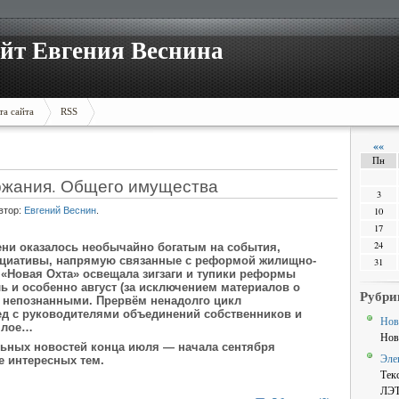
йт Евгения Веснина
та сайта
RSS
««
Пн
ржания. Общего имущества
3
втор:
Евгений Веснин
.
10
17
24
сени оказалось необычайно богатым на события,
ициативы, напрямую связанные с реформой жилищно-
31
 «Новая Охта» освещала зигзаги и тупики реформы
ь и особенно август (за исключением материалов о
Рубри
ь непознанными. Прервём ненадолго цикл
д с руководителями объединений собственников и
Нов
шлое…
Нов
ьных новостей конца июля — начала сентября
Эле
е интересных тем.
Тек
ЛЭ