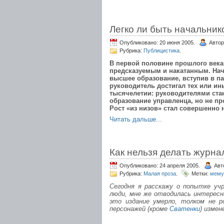
Легко ли быть начальник
Опубликовано: 20 июня 2005.
Автор
Рубрика:
Публицистика
.
В первой половине прошлого века
предсказуемым и накатанным. На
высшее образование, вступив в п
руководитель достигал тех или и
тысячелетии: руководителями ст
образование управленца, но не п
Рост «из низов» стал совершенно
Читать дальше...
Как нельзя делать журн
Опубликовано: 24 апреля 2005.
Авт
Рубрика:
Малая проза
.
Метки:
мему
Сегодня я расскажу о попытке уч
люди, мне же отводилась интересн
это издание умерло, толком не р
персонажей (кроме
Сватенки
) измен