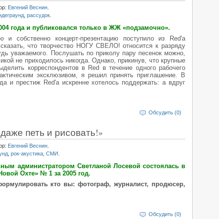
ор:
Евгений Веснин
.
ндеграунд
,
рассудок
.
2004 года и публиковался только в ЖЖ «подзамочно».
ю и собственно концерт-презентацию поступило из Red'a
 сказать, что творчество НОГУ СВЕЛО! относится к разряду
удь уважаемого. Послушать по приколу пару песенок можно,
икой не приходилось никогда. Однако, прикинув, что крупные
ыделить корреспондентов в Red в течение одного рабочего
фактическим эксклюзивом, я решил принять приглашение. В
 да и престиж Red'а искренне хотелось поддержать: а вдруг
Обсудить (0)
даже петь и рисовать!»
ор:
Евгений Веснин
.
унд
,
рок-акустика
,
СМИ
.
ьным администратором Светланой Лосевой состоялась в
Новой Охте» № 1 за 2005 год.
формулировать кто вы: фотограф, журналист, продюсер,
Обсудить (0)