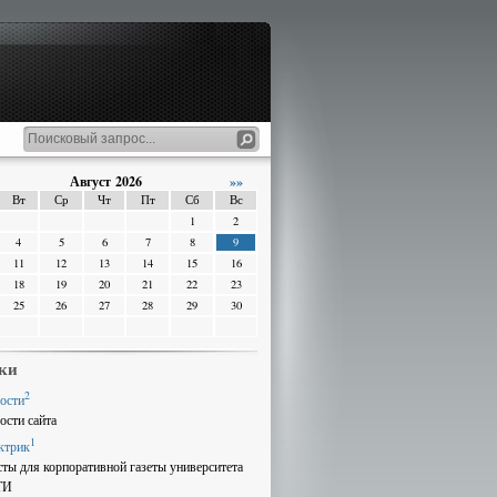
Август 2026
»»
Вт
Ср
Чт
Пт
Сб
Вс
1
2
4
5
6
7
8
9
11
12
13
14
15
16
18
19
20
21
22
23
25
26
27
28
29
30
ки
2
ости
ости сайта
1
ктрик
сты для корпоративной газеты университета
ТИ