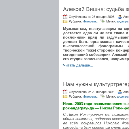
Алексей Вишня: судьба 
Опубликовано: 26 января 2005.
Авт
Рубрика:
Интервью
.
Метки:
андегра
Музыкантам, выступающим на сц
достается едва ли не вся слава
поклонники вряд ли задумывают
должен быть организован качест
высококлассной фонограммы. 
творческой тоже) стороной концер
сегодняшний собеседник Алексей 
его студии записывался, наприме
Читать дальше...
Нам нужны культуртреге
Опубликовано: 20 января 2005.
Авт
Рубрика:
Интервью
.
Метки:
андегра
Июнь 2003 года ознаменовался зн
рок-андеграунда — Ником Рок-н-р
С Ником Рок-н-роллом мы познако
общих знакомых, подарили нескольк
во всём понравился Николаю Фра
самиздата был оценен им очень выс