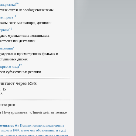
64
лицистика
етные статьи на злободневные темы
14
ая проза
сказы, эссе, миниатюры, дневники
47
ервью
еды с музыкантами, политиками,
ественными деятелями
7
рецензии
суждения о просмотренных фильмах и
слушанных дисках
17
первого лица
сем субъективные реплики
читают через RSS:
:
15
38
нтарии
 Полуаршинова: «Лицей даёт не только
»
ментатор 6 »
Помню помню комментарии в
 адрес в 1989, зачем мне образование, и т.д.:)
авнодушие к детям видать проснулось недавно.