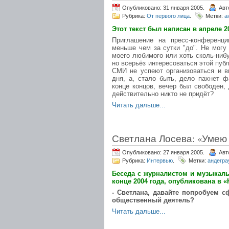
Опубликовано: 31 января 2005.
Авт
Рубрика:
От первого лица
.
Метки:
а
Этот текст был написан в апреле 
Приглашение на пресс-конференци
меньше чем за сутки "до". Не могу
моего любимого или хоть сколь-ниб
но всерьёз интересоваться этой публ
СМИ не успеют организоваться и в
дня, а, стало быть, дело пахнет 
конце концов, вечер был свободен,
действительно никто не придёт?
Читать дальше...
Светлана Лосева: «Умею 
Опубликовано: 27 января 2005.
Авт
Рубрика:
Интервью
.
Метки:
андегра
Беседа с журналистом и музыкал
конце 2004 года, опубликована в «
- Светлана, давайте попробуем с
общественный деятель?
Читать дальше...