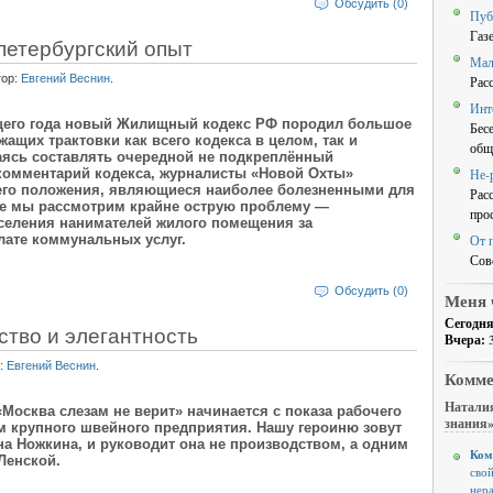
Обсудить (0)
Пуб
Газ
петербургский опыт
Мал
тор:
Евгений Веснин
.
Рас
Инт
ущего года новый Жилищный кодекс РФ породил большое
Бес
ащих трактовки как всего кодекса в целом, так и
общ
аясь составлять очередной не подкреплённый
комментарий кодекса, журналисты «Новой Охты»
Не-
 его положения, являющиеся наиболее болезненными для
Рас
ле мы рассмотрим крайне острую проблему —
про
селения нанимателей жилого помещения за
лате коммунальных услуг.
От 
Сов
Обсудить (0)
Меня 
Сегодня
ство и элегантность
Вчера:
:
Евгений Веснин
.
Комме
Наталия
Москва слезам не верит» начинается с показа рабочего
знания
м крупного швейного предприятия. Нашу героиню зовут
на Ножкина, и руководит она не производством, а одним
Ком
Ленской.
свой
нер