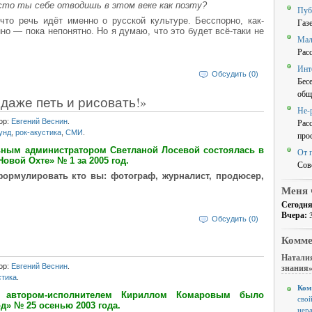
сто ты себе отводишь в этом веке как поэту?
Пуб
что речь идёт именно о русской культуре. Бесспорно, как-
Газ
но — пока непонятно. Но я думаю, что это будет всё-таки не
Мал
Рас
Инт
Обсудить (0)
Бес
общ
даже петь и рисовать!»
Не-
ор:
Евгений Веснин
.
Рас
унд
,
рок-акустика
,
СМИ
.
про
ьным администратором Светланой Лосевой состоялась в
От 
Новой Охте» № 1 за 2005 год.
Сов
формулировать кто вы: фотограф, журналист, продюсер,
Меня 
Сегодня
Вчера:
Обсудить (0)
Комме
Наталия
ор:
Евгений Веснин
.
знания
стика
.
Ком
 автором-исполнителем Кириллом Комаровым было
свой
д» № 25 осенью 2003 года.
нер