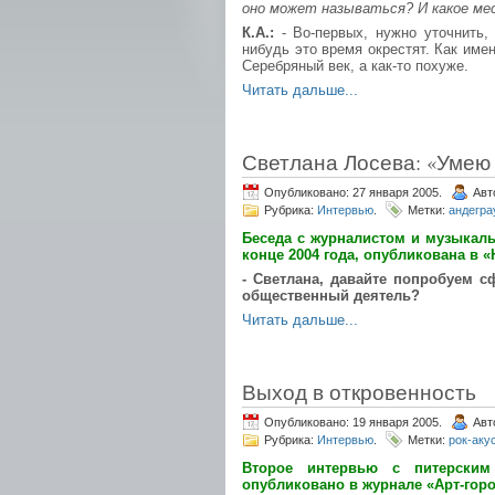
оно может называться? И какое ме
К.А.:
- Во-первых, нужно уточнить, 
нибудь это время окрестят. Как имен
Серебряный век, а как-то похуже.
Читать дальше...
Светлана Лосева: «Умею 
Опубликовано: 27 января 2005.
Авт
Рубрика:
Интервью
.
Метки:
андегра
Беседа с журналистом и музыкал
конце 2004 года, опубликована в «
- Светлана, давайте попробуем с
общественный деятель?
Читать дальше...
Выход в откровенность
Опубликовано: 19 января 2005.
Авт
Рубрика:
Интервью
.
Метки:
рок-аку
Второе интервью с питерским
опубликовано в журнале «Арт-горо