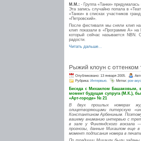
М.М.:
- Группа «Танки» придумалась 
Эта запись случайно попала в «Теа
«Танки» в списках участников гран
«Петровский».
После фестиваля мы сняли клип на 
клип показали в «Программе А» на 
который сейчас называется NBN. 
радости.
Читать дальше...
Рыжий клоун с оттенком 
Опубликовано: 13 января 2005.
Авт
Рубрика:
Интервью
.
Метки:
рок-аку
Беседа с Михаилом Башаковым, в
момент будущая супруга (М.К.), бы
«Арт-городе» № 21
В двух прошлых номерах жур
олицетворяющими питерскую «ин
Константином Арбениным. Поэтому 
вашему вниманию интервью с тре
в зале у Финляндского вокзала 
прогнозы, данные Михаилом еще в 
момент подписания номера в печать
По традиции Михаилу были заданы 