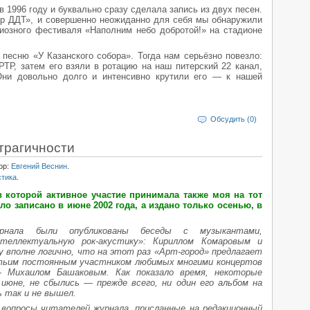
в 1996 году и буквально сразу сделала запись из двух песен.
тр ДДТ», и совершенно неожиданно для себя мы обнаружили
диозного фестиваля «Наполним небо добротой!» на стадионе
песню «У Казанского собора». Тогда нам серьёзно повезло:
РТР, затем его взяли в ротацию на наш питерский 22 канал,
Они довольно долго и интенсивно крутили его — к нашей
Обсудить (0)
трагичности
ор:
Евгений Веснин
.
стика
.
 которой активное участие принимала также моя на тот
ло записано в июне 2002 года, а издано только осенью, в
нала были опубликованы беседы с музыкантами,
теллектуальную рок-акустику»: Кириллом Комаровым и
вполне логично, что на этот раз «Арт-город» предлагает
тьим постоянным участником любимых многими концертов
— Михаилом Башаковым. Как показало время, некоторые
июне, не сбылись — прежде всего, ни один его альбом на
 так и не вышел.
вопросы читателей журнала, присланные на редакционный