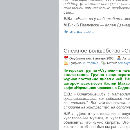
пейджер (в тексте интервью они 
показались нам несколько необычны
сами...
Е.В.:
- «Есть ли у тебя любимое ме
М.Б.:
- В Павловске — аллея Двенадц
Читать дальше...
Снежное волшебство «С
Опубликовано: 9 января 2005.
Авто
Рубрика:
Интервью
.
Метки:
рок-аку
Питерская группа «Ступени» в н
коллективов. Группа неоднокра
журнал постоянно писал о ней. На
автором всех песен Настей Макар
кафе «Идеальная чашка» на Садово
Е.В.:
- Ознакомившись с материал
организовывалась, как собрался та
вы сошлись? Вы чем-то похожи 
строите на контрастах, на дополне
Н.М.:
- Дело в чувствовании, в ощу
чувствовании музыки, в чувствова
объяснить, что нужно сыграть. Это
хочется, чтобы он был сыгран на скр