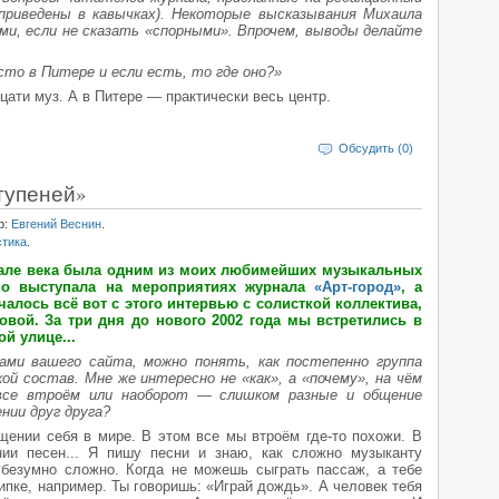
приведены в кавычках). Некоторые высказывания Михаила
ми, если не сказать «спорными». Впрочем, выводы делайте
сто в Питере и если есть, то где оно?»
ати муз. А в Питере — практически весь центр.
Обсудить (0)
тупеней»
р:
Евгений Веснин
.
стика
.
ачале века была одним из моих любимейших музыкальных
тно выступала на мероприятиях журнала
«Арт-город»
, а
чалось всё вот с этого интервью с солисткой коллектива,
овой. За три дня до нового 2002 года мы встретились в
й улице...
ами вашего сайта, можно понять, как постепенно группа
кой состав. Мне же интересно не «как», а «почему», на чём
все втроём или наоборот — слишком разные и общение
нии друг друга?
щении себя в мире. В этом все мы втроём где-то похожи. В
нии песен... Я пишу песни и знаю, как сложно музыканту
 безумно сложно. Когда не можешь сыграть пассаж, а тебе
ипке, например. Ты говоришь: «Играй дождь». А человек тебя