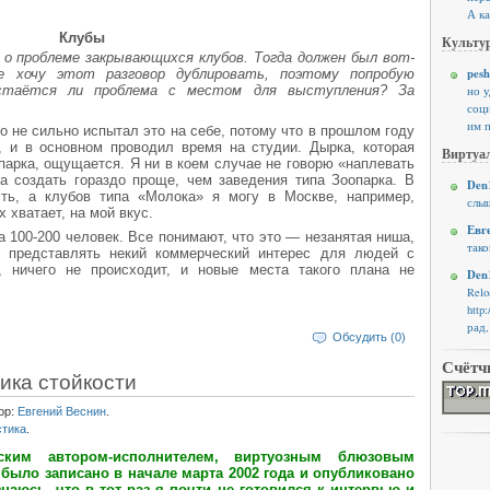
А ка
Клубы
Культур
и о проблеме закрывающихся клубов. Тогда должен был вот-
pesh
е хочу этот разговор дублировать, поэтому попробую
остаётся ли проблема с местом для выступления? За
но 
соци
им п
но не сильно испытал это на себе, потому что в прошлом году
, и в основном проводил время на студии. Дырка, которая
Виртуал
парка, ощущается. Я ни в коем случае не говорю «наплевать
а создать гораздо проще, чем заведения типа Зоопарка. В
Den1
ть, а клубов типа «Молока» я могу в Москве, например,
слыш
х хватает, на мой вкус.
Евг
а 100-200 человек. Все понимают, что это — незанятая ниша,
тако
 представлять некий коммерческий интерес для людей с
 ничего не происходит, и новые места такого плана не
Den1
Rel
http
рад,
Обсудить (0)
Счётч
ика стойкости
ор:
Евгений Веснин
.
стика
.
ским автором-исполнителем, виртуозным блюзовым
ыло записано в начале марта 2002 года и опубликовано
аюсь, что в тот раз я почти не готовился к интервью и