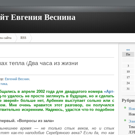
йт Евгения Веснина
та сайта
RSS
««
Пн
ках тепла (Два часа из жизни
3
10
17
ор:
Евгений Веснин
.
24
стика
.
31
щались в апреле 2002 года для двадцатого номера
«Арт-
ц-то удалось не просто заглянуть в будущее, но и сделать
Рубри
е зверей» больше нет, Арбенин выступает сольно или с
м. Мне очень нравится этот разговор, он получился
Нов
вительно искренним. Надеюсь, удастся что-то подобное
Нов
первый. «Вопросы из зала»
Эле
Тек
нынешнее время — не только стык веков, но и стык
ЛЭ
тят как-то наподобие Серебряного века? Если да, то как