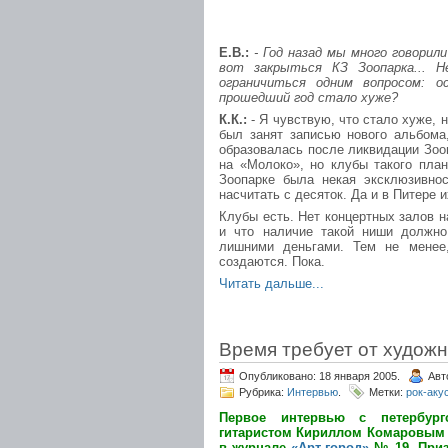
Е.В.:
- Год назад мы много говорил
вот закрыться КЗ Зоопарка... Н
ограничиться одним вопросом: 
прошедший год стало хуже?
К.К.:
- Я чувствую, что стало хуже, 
был занят записью нового альбома
образовалась после ликвидации Зоо
на «Молоко», но клубы такого план
Зоопарке была некая эксклюзивнос
насчитать с десяток. Да и в Питере и
Клубы есть. Нет концертных залов н
и что наличие такой ниши должно
лишними деньгами. Тем не менее,
создаются. Пока.
Читать дальше...
Время требует от художн
Опубликовано: 18 января 2005.
Авт
Рубрика:
Интервью
.
Метки:
рок-аку
Первое интервью с петербург
гитаристом Кириллом Комаровым б
в журнале
«Арт-город»
№ 19. Призн