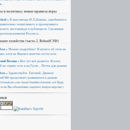
к...
а и политика: новые правила игры
ehod »
Я знал автора И.Л.Демина, самобытного,
удивительно талантливого и прозорливого
олога, востоковеда и публициста. Сделанные
рогнозы развития России и...
ьное хозяйство (часть 2. ReloadCMS)
xxx »
Можно подробнее? Я ничего об этом не
ал, хотя на Яндексе конечно почта есть.
ений Веснин »
Вот тут всё делается. Кстати,
й же сервис есть и на Гугле... Почта для домена
xxx »
Здравствуйте, Евгений. Движок
oadCMS продолжает развиваться и дальше
://reloadcms.com /main/?module=forum& acti Буду
 если Вы объективно оцените новую версию:)
ики