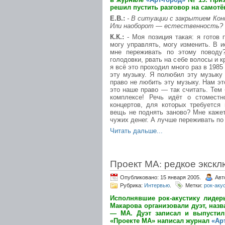
решил пустить разговор на самотё
Е.В.:
- В ситуации с закрытием Кон
Или наоборот — естественность?
К.К.:
- Моя позиция такая: я готов 
могу управлять, могу изменить. В и
мне переживать по этому поводу
голодовки, рвать на себе волосы и к
я всё это проходил много раз в 1985
эту музыку. Я полюбил эту музыку
право не любить эту музыку. Нам эт
это наше право — так считать. Тем 
комплексе! Речь идёт о стоместн
концертов, для которых требуется
вещь не поднять заново? Мне каже
чужих денег. А лучше переживать п
Читать дальше...
Проект МА: редкое экск
Опубликовано: 15 января 2005.
Авт
Рубрика:
Интервью
.
Метки:
рок-аку
Исполнявшие рок-акустику лидер
Макарова организовали дуэт, на
— МА. Дуэт записал и выпустил
«Проекте МА» написал журнал
«Ар