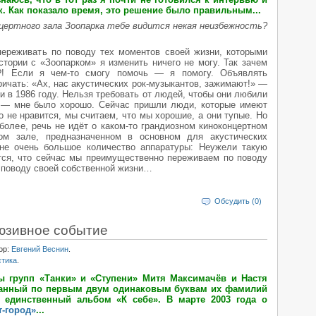
к. Как показало время, это решение было правильным...
цертного зала Зоопарка тебе видится некая неизбежность?
переживать по поводу тех моментов своей жизни, которыми
стории с «Зоопарком» я изменить ничего не могу. Так зачем
?! Если я чем-то смогу помочь — я помогу. Объявлять
ричать: «Ах, нас акустических рок-музыкантов, зажимают!» —
 и в 1986 году. Нельзя требовать от людей, чтобы они любили
 — мне было хорошо. Сейчас пришли люди, которые имеют
о не нравится, мы считаем, что мы хорошие, а они тупые. Но
более, речь не идёт о каком-то грандиозном киноконцертном
ом зале, предназначенном в основном для акустических
 не очень большое количество аппаратуры: Неужели такую
тся, что сейчас мы преимущественно переживаем по поводу
о поводу своей собственной жизни…
Обсудить (0)
люзивное событие
ор:
Евгений Веснин
.
стика
.
ы групп «Танки» и «Ступени» Митя Максимачёв и Настя
званный по первым двум одинаковым буквам их фамилий
 единственный альбом «К себе». В марте 2003 года о
т-город»
...