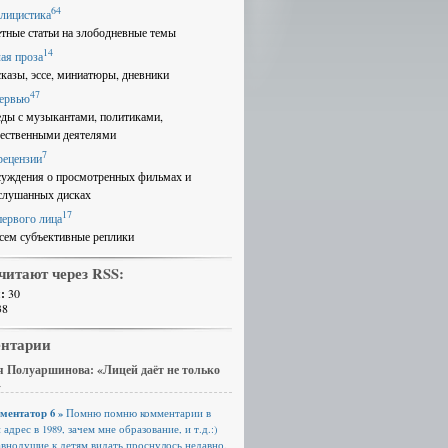
64
лицистика
етные статьи на злободневные темы
14
ая проза
сказы, эссе, миниатюры, дневники
47
ервью
еды с музыкантами, политиками,
ественными деятелями
7
рецензии
суждения о просмотренных фильмах и
слушанных дисках
17
первого лица
сем субъективные реплики
читают через RSS:
:
30
38
нтарии
 Полуаршинова: «Лицей даёт не только
»
ментатор 6 »
Помню помню комментарии в
 адрес в 1989, зачем мне образование, и т.д.:)
авнодушие к детям видать проснулось недавно.