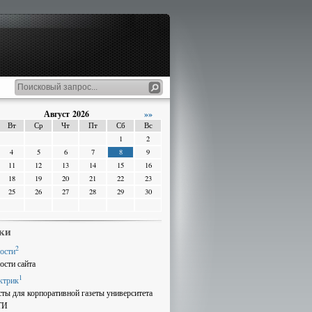
Август 2026
»»
Вт
Ср
Чт
Пт
Сб
Вс
1
2
4
5
6
7
8
9
11
12
13
14
15
16
18
19
20
21
22
23
25
26
27
28
29
30
ки
2
ости
ости сайта
1
ктрик
сты для корпоративной газеты университета
ТИ