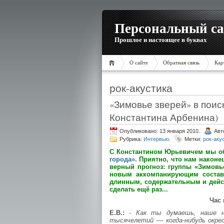
Персональный са
Прошлое и настоящее в буквах
О сайте
Обратная связь
Кар
рок-акустика
«Зимовье зверей» в поис
Константина Арбенина)
Опубликовано: 13 января 2010.
Авт
Рубрика:
Интервью
.
Метки:
рок-аку
С Константином Юрьевичем мы об
города»
. Приятно, что нам наконе
верный прогноз: группы «Зимовь
новым аккомпанирующим составо
длинным, содержательным и дейст
сделать ещё раз...
Час 
Е.В.:
- Как ты думаешь, наше 
тысячелетий — когда-нибудь окрес