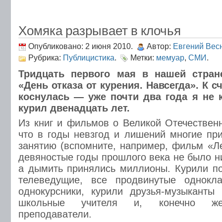
Хомяка разрывает в клочья
Опубликовано: 2 июня 2010.
Автор:
Евгений Вес
Рубрика:
Публицистика
.
Метки:
мемуар
,
СМИ
.
Тридцать первого мая в нашей стран
«День отказа от курения. Навсегда». К с
коснулась — уже почти два года я не к
курил двенадцать лет.
Из книг и фильмов о Великой Отечествен
что в годы невзгод и лишений многие при
занятию (вспомните, например, фильм «Ле
девяностые годы прошлого века не было н
а дымить принялись миллионы. Курили п
телеведущие, все продвинутые однокл
однокурсники, курили друзья-музыканты 
школьные учителя и, конечно же,
преподаватели.