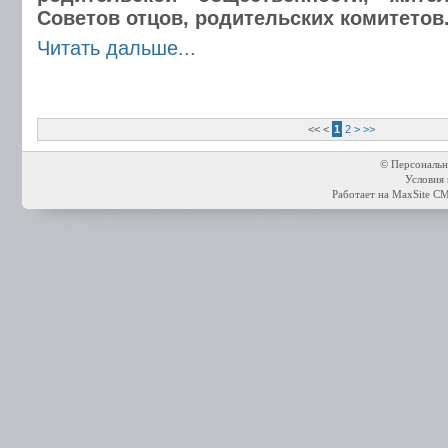
Советов отцов, родительских комитетов
Читать дальше...
<<
<
1
2
>
>>
© Персональн
Условия 
Работает на
MaxSite C