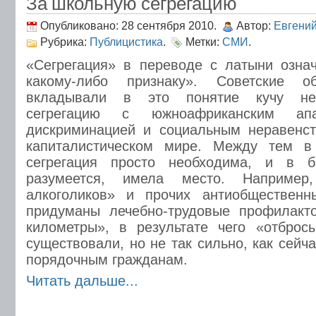
За школьную сегрегацию
Опубликовано: 28 сентября 2010.
Автор:
Евгени
Рубрика:
Публицистика
.
Метки:
СМИ
.
«Сегрегация» в переводе с латыни озна
какому-либо признаку». Советские о
вкладывали в это понятие кучу нег
сегрегацию с южноафриканским апа
дискриминацией и социальным неравенс
капиталистическом мире. Между тем в
сегрегация просто необходима, и в
разумеется, имела место. Например
алкоголиков» и прочих антиобществен
придуманы лечебно-трудовые профилакт
километры», в результате чего «отброс
существовали, но не так сильно, как сейча
порядочным гражданам.
Читать дальше...