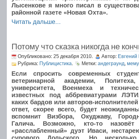
Лысенкове я много писал в существов
районной газете «Новая Охта».
Читать дальше...
Потому что сказка никогда не кон
Опубликовано: 25 декабря 2010.
Автор:
Евгений
Рубрика:
Публицистика
.
Метки:
андеграунд
,
мему
Если спросить современных студент
ветеринарной академии, Политеха, 
университета, Военмеха и техничес
известных под аббревиатурами ЛЭТ
каких бардов или авторов-исполнителей
ответ, скорее всего, будет неожиданны
вспомнит Визбора, Окуджаву, Город
Галича. Возможно, кто-то назовё
«расслабленный» дуэт Иваси, нестаре
сурового Дольского. Но нескольк