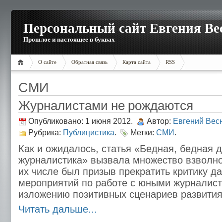
Персональный сайт Евгения Ве
Прошлое и настоящее в буквах
О сайте
Обратная связь
Карта сайта
RSS
СМИ
Журналистами не рождаются
Опубликовано: 1 июня 2012.
Автор:
Евгений Вес
Рубрика:
Публицистика
.
Метки:
СМИ
.
Как и ожидалось, статья «Бедная, бедная д
журналистика» вызвала множество взволно
их числе был призыв прекратить критику д
мероприятий по работе с юными журналист
изложению позитивных сценариев развития
Читать дальше...