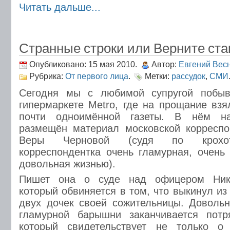
Читать дальше...
Странные строки или Верните ста
Опубликовано: 15 мая 2010.
Автор:
Евгений Вес
Рубрика:
От первого лица
.
Метки:
рассудок
,
СМИ
Сегодня мы с любимой супругой побыв
гипермаркете Metro, где на прощание вз
почти одноимённой газеты. В нём н
размещён материал московской корреспо
Веры Черновой (судя по крохот
корреспондентка очень гламурная, очень
довольная жизнью).
Пишет она о суде над офицером Ник
который обвиняется в том, что выкинул из
двух дочек своей сожительницы. Доволь
гламурной барышни заканчивается пот
который свидетельствует не только о