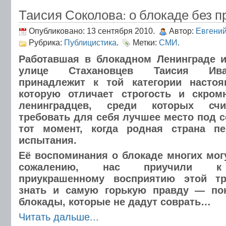
Таисия Соколова: о блокаде без п
Опубликовано: 13 сентября 2010.
Автор:
Евгени
Рубрика:
Публицистика
.
Метки:
СМИ
.
Работавшая в блокадном Ленинграде 
улице Стахановцев Таисия Ива
принадлежит к той категории настоя
которую отличает строгость и скромн
ленинградцев, среди которых счи
требовать для себя лучшее место под с
тот момент, когда родная страна п
испытания.
Её воспоминания о блокаде многих мог
сожалению, нас приучили к л
приукрашенному восприятию этой тр
знать и самую горькую правду — по
блокады, которые не дадут соврать…
Читать дальше...