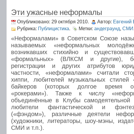
Эти ужасные неформалы
Опубликовано: 29 октября 2010.
Автор:
Евгений 
Рубрика:
Публицистика
.
Метки:
андеграунд
,
СМИ
«Неформалами» в Советском Союзе назыв
называемых «неформальных молодёжн
возникавших стихийно и существовав
«формальных» (ВЛКСМ и другие), бе
регистрации и других атрибутов юри
частности, «неформалами» считали сто
хиппи, любителей музыкальных стилей 
байкеров (которых долгое время о
«рокерами»). Также к числу «нефор
объединённые в Клубы самодеятельной 
любители фантастической и фэнтез
(«фэндом»), различные деятели нефор
(художники, литераторы, шоу-мэны, изда
СМИ и т.п.).