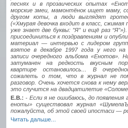
песнях и в прозаических опытах «Ено
морские змеи, мамонтёнок ищет маму, с
другом коты, а люди выглядят гроте
(«Хмурая девочка входит в класс, сжимая 
уже знает две буквы: ”Я” и ещё раз “Я”»)
присоединиться к поздравлениям и опубл
материал — интервью с лидером групп
взятое в декабре 1997 года у него на
записи очередного альбома «Енотов». Н
затуманен на редкость вкусным пор
квартире остановилось... В очередн
сожалеть о том, что в журнал не по
разговор. Очень хочется снова к нему ве
это случится на двадцатилетие «Соломе
Е.В.:
- Если я не ошибаюсь, до появления
еноты» существовал журнал «ШумелаЪ
пожалуйста, об этой своей ипостаси — ро
Читать дальше...