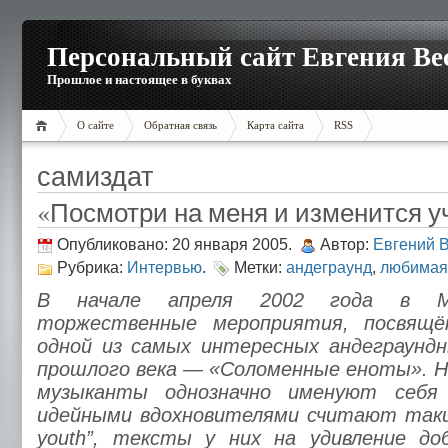
Персональный сайт Евгения Ве
Прошлое и настоящее в буквах
О сайте
Обратная связь
Карта сайта
RSS
самиздат
«Посмотри на меня и изменится уч
Опубликовано: 20 января 2005.
Автор:
Евгений 
Рубрика:
Интервью
.
Метки:
андеграунд
,
любимая
В начале апреля 2002 года в Мо
торжественные мероприятия, посвящ
одной из самых интересных андеграундн
прошлого века — «Соломенные еноты». Н
музыканты однозначно именуют себя
идейными вдохновителями считают такие
youth”, тексты у них на удивление д