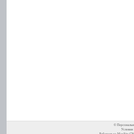
© Персональн
Условия 
Работает на
MaxSite C