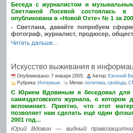
Беседа с журналистом и музыкальны
Светланой Лосевой состоялась в 
опубликована в «Новой Охте» № 1 за 200
- Светлана, давайте попробуем сформ
фотограф, журналист, продюсер, общес
Читать дальше...
Искусство выживания в информа
Опубликовано: 7 января 2005.
Автор:
Евгений В
Рубрика:
Интервью
.
Метки:
политика
,
свобода
,
С
С Юрием Вдовиным я беседовал для 
самиздатовского журнала, о котором 
вспоминает. Приятно, что этот мате
позволяет нам сделать ещё один флэшб
2001 год...
Юpий Вдовин — видный пpавозащитни