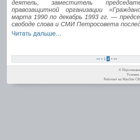
деятель, заместитель пpедседате
пpавозащитной оpганизации «Гpаждан
маpта 1990 по декабpь 1993 гг. — пpедс
свободе слова и СМИ Петpосовета послед
Читать дальше...
<<
<
1
2
>
>>
© Персональн
Условия 
Работает на
MaxSite C