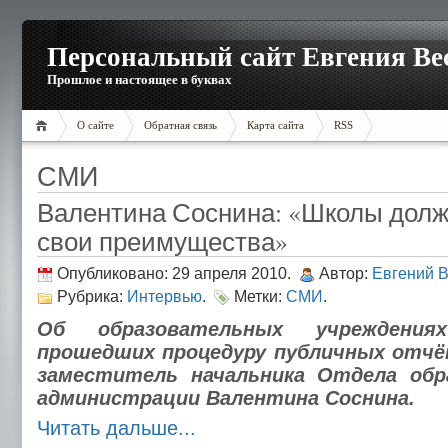
Персональный сайт Евгения Ве
Прошлое и настоящее в буквах
О сайте
Обратная связь
Карта сайта
RSS
СМИ
Валентина Соснина: «Школы долж
свои преимущества»
Опубликовано: 29 апреля 2010.
Автор:
Евгений 
Рубрика:
Интервью
.
Метки:
СМИ
.
Об образовательных учреждени
прошедших процедуру публичных отчё
заместитель начальника Отдела обр
администрации Валентина Соснина.
Читать дальше...