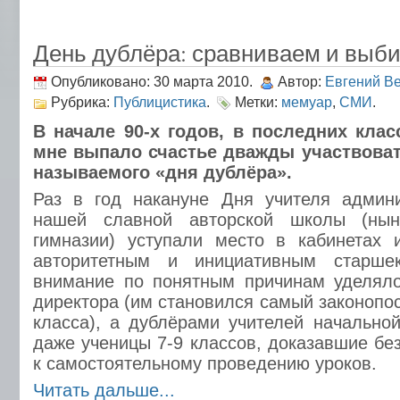
День дублёра: сравниваем и выб
Опубликовано: 30 марта 2010.
Автор:
Евгений В
Рубрика:
Публицистика
.
Метки:
мемуар
,
СМИ
.
В начале 90-х годов, в последних кла
мне выпало счастье дважды участвоват
называемого «дня дублёра».
Раз в год накануне Дня учителя админи
нашей славной авторской школы (ны
гимназии) уступали место в кабинетах 
авторитетным и инициативным старшек
внимание по понятным причинам уделяло
директора (им становился самый законопо
класса), а дублёрами учителей начально
даже ученицы 7-9 классов, доказавшие бе
к самостоятельному проведению уроков.
Читать дальше...