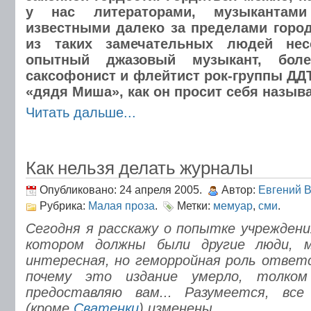
у нас литераторами, музыкантами
известными далеко за пределами горо
из таких замечательных людей нес
опытный джазовый музыкант, боле
саксофонист и флейтист рок-группы ДД
«дядя Миша», как он просит себя называ
Читать дальше...
Как нельзя делать журналы
Опубликовано: 24 апреля 2005.
Автор:
Евгений 
Рубрика:
Малая проза
.
Метки:
мемуар
,
сми
.
Сегодня я расскажу о попытке учреждени
котором должны были другие люди, 
интересная, но геморройная роль ответ
почему это издание умерло, толком
предоставляю вам... Разумеется, все
(кроме
Сватенки
) изменены.