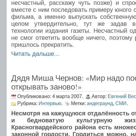
несчастный, расскажу чуть позже) и спр
вместе с ним последовать примеру юного 
фильма, а именно выпускать собственную 
целом утвердительно, тут же задав в
технологии издания газеты. Несчастный о
не смог ответить вообще ничего, поэтому 
пришлось прекратить.
Читать дальше...
Дядя Миша Чернов: «Мир надо по
открывать заново!»
Опубликовано: 4 марта 2007.
Автор:
Евгений Ве
Рубрика:
Интервью
.
Метки:
андеграунд
,
СМИ
.
Несмотря на кажущуюся отдалённость от
и бедноватую культурную жи
Красногвардейского района есть множе
законной гордости. Гордиться можно, 