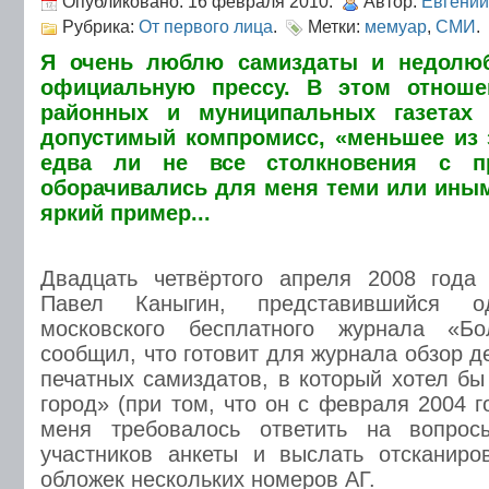
Опубликовано: 16 февраля 2010.
Автор:
Евгений
Рубрика:
От первого лица
.
Метки:
мемуар
,
СМИ
.
Я очень люблю самиздаты и недолю
официальную прессу. В этом отноше
районных и муниципальных газетах
допустимый компромисс, «меньшее из 
едва ли не все столкновения с п
оборачивались для меня теми или ины
яркий пример...
Двадцать четвёртого апреля 2008 года
Павел Каныгин, представившийся 
московского бесплатного журнала «Б
сообщил, что готовит для журнала обзор 
печатных самиздатов, в который хотел бы
город» (при том, что он с февраля 2004 г
меня требовалось ответить на вопро
участников анкеты и выслать отсканиро
обложек нескольких номеров АГ.