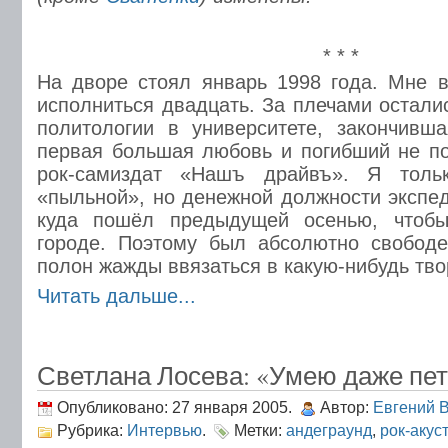
* * *
На дворе стоял январь 1998 года. Мне 
исполниться двадцать. За плечами остали
политологии в университете, закончивш
первая большая любовь и погибший не п
рок-самиздат «Нашъ драйвъ». Я толь
«пыльной», но денежной должности экспед
куда пошёл предыдущей осенью, чтоб
городе. Поэтому был абсолютно свободе
полон жажды ввязаться в какую-нибудь тво
Читать дальше...
Светлана Лосева: «Умею даже пет
Опубликовано: 27 января 2005.
Автор:
Евгений 
Рубрика:
Интервью
.
Метки:
андеграунд
,
рок-акус