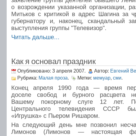
заявление группы деятелей бывшего Ленин
о возрождении указанной организации, р
Митьков с критикой в адрес Шагина за 
губернатору и, наконец, скандальный за
выступления группы "Телевизор".
Читать дальше...
Как я основал праздник
Опубликовано: 3 апреля 2007.
Автор:
Евгений В
Рубрика:
Малая проза
.
Метки:
мемуар
,
сми
.
Конец апреля 1990 года — время пер
доселе свобод и бурного расцвета не
Вашему покорному слуге 12 лет. П
Центрального телевидения СССР б
«Игрушка» с Пьером Ришаром.
На следующий день мне позвонил несча
Лимонов (Лимонов — настоящая фа