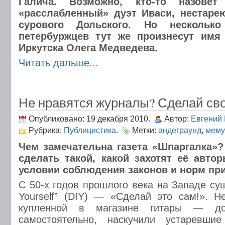
Галича. Возможно, кто-то назовё
«расслабленный» дуэт Иваси, нестаре
сурового Дольского. Но нескольк
петербуржцев тут же произнесут имя
Иркутска Олега Медведева.
Читать дальше...
Не нравятся журналы? Сделай св
Опубликовано: 19 декабря 2010.
Автор:
Евгений
Рубрика:
Публицистика
.
Метки:
андеграунд
,
мему
Чем замечательна газета «Шпаргалка»?
сделать такой, какой захотят её автор
условии соблюдения законов и норм при
С 50-х годов прошлого века на Западе сущ
Yourself” (DIY) — «Сделай это сам!». Н
купленной в магазине гитары — д
самостоятельно, наскучили устаревш