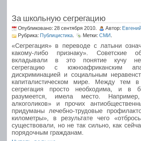
За школьную сегрегацию
Опубликовано: 28 сентября 2010.
Автор:
Евгени
Рубрика:
Публицистика
.
Метки:
СМИ
.
«Сегрегация» в переводе с латыни озна
какому-либо признаку». Советские о
вкладывали в это понятие кучу нег
сегрегацию с южноафриканским апа
дискриминацией и социальным неравенс
капиталистическом мире. Между тем в
сегрегация просто необходима, и в
разумеется, имела место. Например
алкоголиков» и прочих антиобществен
придуманы лечебно-трудовые профилакт
километры», в результате чего «отброс
существовали, но не так сильно, как сейча
порядочным гражданам.