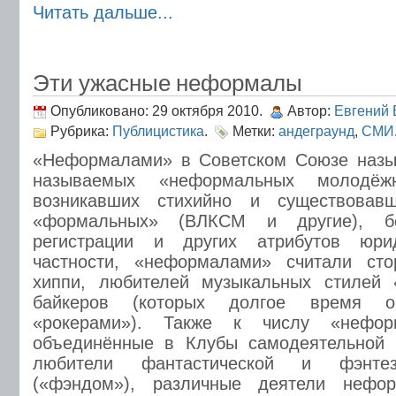
Читать дальше...
Эти ужасные неформалы
Опубликовано: 29 октября 2010.
Автор:
Евгений 
Рубрика:
Публицистика
.
Метки:
андеграунд
,
СМИ
«Неформалами» в Советском Союзе назыв
называемых «неформальных молодёжн
возникавших стихийно и существовав
«формальных» (ВЛКСМ и другие), бе
регистрации и других атрибутов юри
частности, «неформалами» считали сто
хиппи, любителей музыкальных стилей 
байкеров (которых долгое время о
«рокерами»). Также к числу «нефор
объединённые в Клубы самодеятельной 
любители фантастической и фэнтез
(«фэндом»), различные деятели нефор