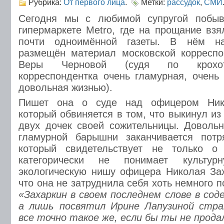
Рубрика:
От первого лица
.
Метки:
рассудок
,
СМИ
Сегодня мы с любимой супругой побыв
гипермаркете Metro, где на прощание вз
почти одноимённой газеты. В нём н
размещён материал московской корреспо
Веры Черновой (судя по крохот
корреспондентка очень гламурная, очень
довольная жизнью).
Пишет она о суде над офицером Ник
который обвиняется в том, что выкинул из
двух дочек своей сожительницы. Доволь
гламурной барышни заканчивается пот
который свидетельствует не только о
категорически не понимает культур
экологическую нишу офицера Николая Зах
что она не затруднила себя хоть немного п
«Захаркин в своем последнем слове в сод
а лишь посвятил Ирине Лапузиной стра
все точно такое же, если бы ты не прода