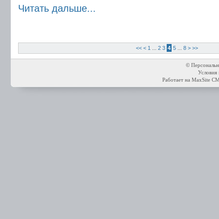
Читать дальше...
<<
<
1
...
2
3
4
5
...
8
>
>>
© Персональн
Условия 
Работает на
MaxSite C