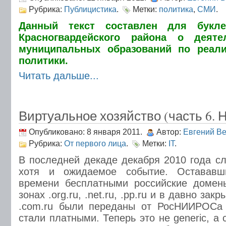
Рубрика:
Публицистика
.
Метки:
политика
,
СМИ
.
Данный текст составлен для букле
Красногвардейского района о деяте
муниципальных образований по реал
политики.
Читать дальше...
Виртуальное хозяйство (часть 6. Н
Опубликовано: 8 января 2011.
Автор:
Евгений В
Рубрика:
От первого лица
.
Метки:
IT
.
В последней декаде декабря 2010 года сл
хотя и ожидаемое событие. Остававш
времени бесплатными российские домены
зонах .org.ru, .net.ru, .pp.ru и в давно за
.com.ru были переданы от РосНИИРОСа 
стали платными. Теперь это не generic, 