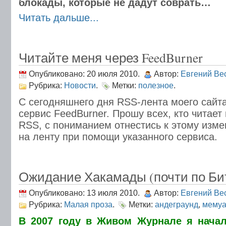
блокады, которые не дадут соврать…
Читать дальше...
Читайте меня через FeedBurner
Опубликовано: 20 июля 2010.
Автор:
Евгений Ве
Рубрика:
Новости
.
Метки:
полезное
.
С сегодняшнего дня RSS-лента моего сайт
сервис FeedBurner. Прошу всех, кто читае
RSS, с пониманием отнестись к этому изм
на ленту при помощи указанного сервиса.
Ожидание Хакамады (почти по Би
Опубликовано: 13 июля 2010.
Автор:
Евгений Ве
Рубрика:
Малая проза
.
Метки:
андеграунд
,
мему
В 2007 году в Живом Журнале я начал