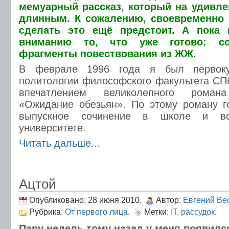
мемуарный рассказ, который на удивле
длинным. К сожалению, своевременно 
сделать это ещё предстоит. А пока
вниманию то, что уже готово: со
фрагменты повествования из ЖЖ.
В феврале 1996 года я был первоку
политологии философского факультета СП
впечатлением великолепного рома
«Ожидание обезьян». По этому роману г
выпускное сочинение в школе и в
университете.
Читать дальше...
Ацтой
Опубликовано: 28 июня 2010.
Автор:
Евгений Ве
Рубрика:
От первого лица
.
Метки:
IT
,
рассудок
.
Пару недель тому назад у меня появилс