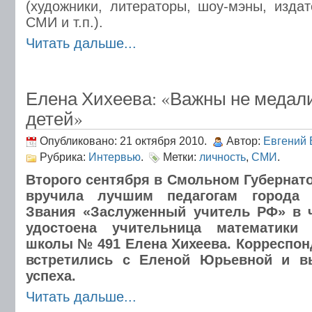
(художники, литераторы, шоу-мэны, изда
СМИ и т.п.).
Читать дальше...
Елена Хихеева: «Важны не медали
детей»
Опубликовано: 21 октября 2010.
Автор:
Евгений 
Рубрика:
Интервью
.
Метки:
личность
,
СМИ
.
Второго сентября в Смольном Губернато
вручила лучшим педагогам города 
Звания «Заслуженный учитель РФ» в 
удостоена учительница математики 
школы № 491 Елена Хихеева. Корреспо
встретились с Еленой Юрьевной и в
успеха.
Читать дальше...