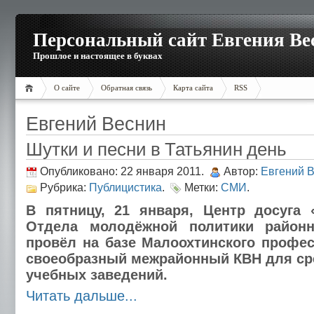
Персональный сайт Евгения Ве
Прошлое и настоящее в буквах
О сайте
Обратная связь
Карта сайта
RSS
Евгений Веснин
Шутки и песни в Татьянин день
Опубликовано: 22 января 2011.
Автор:
Евгений 
Рубрика:
Публицистика
.
Метки:
СМИ
.
В пятницу, 21 января, Центр досуга 
Отдела молодёжной политики районн
провёл на базе Малоохтинского профе
своеобразный межрайонный КВН для ср
учебных заведений.
Читать дальше...