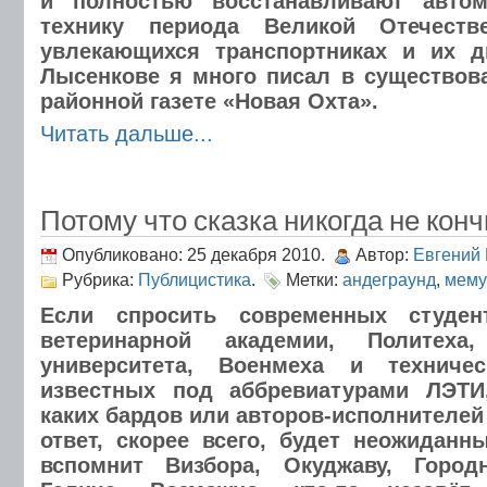
и полностью восстанавливают авто
технику периода Великой Отечест
увлекающихся транспортниках и их д
Лысенкове я много писал в существов
районной газете «Новая Охта».
Читать дальше...
Потому что сказка никогда не кон
Опубликовано: 25 декабря 2010.
Автор:
Евгений
Рубрика:
Публицистика
.
Метки:
андеграунд
,
мему
Если спросить современных студент
ветеринарной академии, Политеха, 
университета, Военмеха и техничес
известных под аббревиатурами ЛЭТ
каких бардов или авторов-исполнителей
ответ, скорее всего, будет неожиданны
вспомнит Визбора, Окуджаву, Город