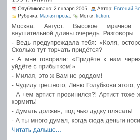
Опубликовано: 2 января 2005.
Автор:
Евгений В
Рубрика:
Малая проза
.
Метки:
fiction
.
Москва. Август. Высокое мрачное
внушительной длины очередь. Разговоры.
- Ведь предупреждала тебя: «Коля, остор
Сколько тут торчать придётся?
- А мне говорили: «Придёте к нам чере
уйдёте с прибытком!»
- Милая, это ж Вам не роддом!
- Чудилу грешного, Лёню Голубкова этого, 
- А чем артист провинился?! Артист тоже 
кормить!
- Думать должен, под чью дудку плясать!
- А ты много думал, когда сюда деньги нос
Читать дальше...