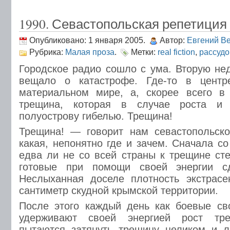
1990. Севастопольская репетиция
Опубликовано: 1 января 2005.
Автор:
Евгений В
Рубрика:
Малая проза
.
Метки:
real fiction
,
рассудо
Городское радио сошло с ума. Вторую не
вещало о катастрофе. Где-то в цент
материальном мире, а, скорее всего в 
трещина, которая в случае роста и 
полуострову гибелью. Трещина!
Трещина! — говорит нам севастопольско
какая, непонятно где и зачем. Сначала с
едва ли не со всей страны к трещине сте
готовые при помощи своей энергии сд
Неслыханная доселе плотность экстрасе
сантиметр скудной крымской территории.
После этого каждый день как боевые св
удерживают своей энергией рост тре
пытаются затянуть трещину целиком и л