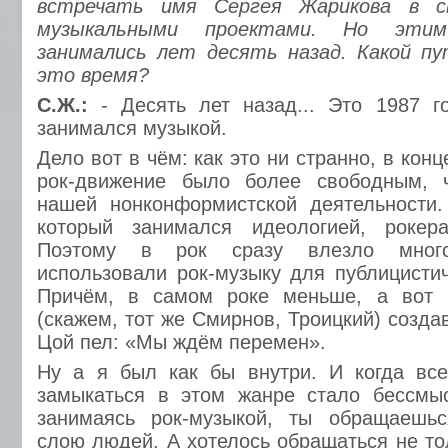
встречать имя Сергея Жарикова в с
музыкальными проектами. Но эти
занимались лет десять назад. Какой пу
это время?
С.Ж.:
- Десять лет назад... Это 1987 г
занимался музыкой.
Дело вот в чём: как это ни странно, в кон
рок-движение было более свободным, 
нашей нонконформистской деятельности.
который занимался идеологией, рокер
Поэтому в рок сразу влезло мног
использовали рок-музыку для публицистич
Причём, в самом роке меньше, а вот 
(скажем, тот же Смирнов, Троицкий) создав
Цой пел: «Мы ждём перемен».
Ну а я был как бы внутри. И когда все
замыкаться в этом жанре стало бессмыс
занимаясь рок-музыкой, ты обращаешь
слою людей. А хотелось обращаться не то