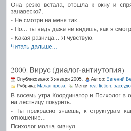
Она резко встала, отошла к окну и спр
занавеской.
- Не смотри на меня так...
- Но... ты ведь даже не видишь, как я смот
- Какая разница... Я чувствую.
Читать дальше...
2000. Вирус (диалог-антиутопия)
Опубликовано: 3 января 2005.
Автор:
Евгений В
Рубрика:
Малая проза
.
Метки:
real fiction
,
рассудо
В восемь утpа Кооpдинатоp и Психолог в 
на лестницу покуpить.
- Ты пpекpасно знаешь, к стpуктуpам к
отношение...
Психолог молча кивнул.