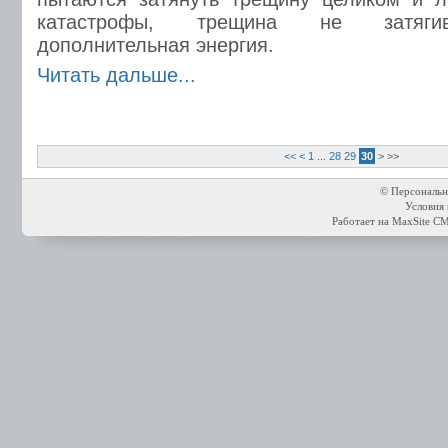
катастрофы, трещина не затягива
дополнительная энергия.
Читать дальше...
<<
<
1
...
28
29
30
>
>>
© Персональн
Условия 
Работает на
MaxSite C