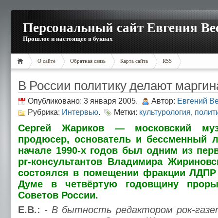
Персональный сайт Евгения Ве
Прошлое и настоящее в буквах
О сайте
Обратная связь
Карта сайта
RSS
В России политику делают марги
Опубликовано: 3 января 2005.
Автор:
Евгений В
Рубрика:
Интервью
.
Метки:
культурология
,
полит
Сергей Жариков — московский музы
продюсер, основатель и бессменный л
начале 1990-х годов был одним из пер
pr-консультантов Владимира Жириновс
состоялся в помещении фракции ЛДПР 
Думе в четвёртую годовщину прор
Советов России.
Е.В.:
- В бытность редактором рок-газе