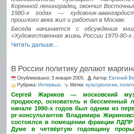
Коренной ленинградец, окончил Восточн
1980-х годах — художник-авангарди
прошлого века жил и работал в Москве.
Беседа начинается с обсуждения кни
«Художественная жизнь России 1970-80-х 
Читать дальше...
В России политику делают марги
Опубликовано: 3 января 2005.
Автор:
Евгений В
Рубрика:
Интервью
.
Метки:
культурология
,
полит
Сергей Жариков — московский музы
продюсер, основатель и бессменный л
начале 1990-х годов был одним из пер
pr-консультантов Владимира Жириновс
состоялся в помещении фракции ЛДПР 
Думе в четвёртую годовщину прор