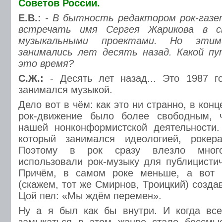
Советов России.
Е.В.:
- В бытность редактором рок-газе
встречать имя Сергея Жарикова в с
музыкальными проектами. Но эти
занимались лет десять назад. Какой пу
это время?
С.Ж.:
- Десять лет назад... Это 1987 г
занимался музыкой.
Дело вот в чём: как это ни странно, в кон
рок-движение было более свободным, 
нашей нонконформистской деятельности.
который занимался идеологией, рокер
Поэтому в рок сразу влезло мног
использовали рок-музыку для публицистич
Причём, в самом роке меньше, а вот 
(скажем, тот же Смирнов, Троицкий) создав
Цой пел: «Мы ждём перемен».
Ну а я был как бы внутри. И когда все