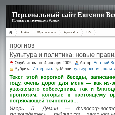
Персональный сайт Евгения Ве
Прошлое и настоящее в буквах
О сайте
Обратная связь
Карта сайта
RSS
прогноз
Культура и политика: новые прав
Опубликовано: 4 января 2005.
Автор:
Евгений В
Рубрика:
Интервью
.
Метки:
культурология
,
полит
Текст этой короткой беседы, записан
году, очень дорог для меня — как из-з
уважаемого собеседника, так и благо
прогнозам, которые к настоящему в
потрясающей точностью...
Игорь Л. Демин — философ-восток
книгоиздатель, публицист патриотич