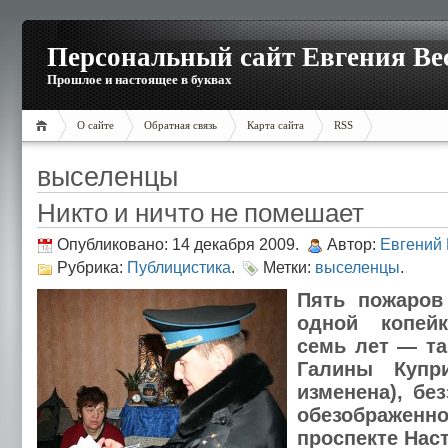
Персональный сайт Евгения Ве
Прошлое и настоящее в буквах
О сайте
Обратная связь
Карта сайта
RSS
выселенцы
Никто и ничто не помешает
Опубликовано: 14 декабря 2009.
Автор:
Евгений
Рубрика:
Публицистика
.
Метки:
выселенцы
.
Пять пожаров
одной копей
семь лет — та
Галины Купр
изменена), бе
обезображен
проспекте Нас